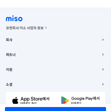
유한회사 미소 사업자 정보
사업자등록번호 : 291-87-00271 | 인허가번호 : 2016-3220163-14-5-
00019 |
회사
통신판매신고번호 : 2024-서울종로-1400(공정거래위원회 정보) |
대표이사 : CHING VICTOR COLUMBIA RHEE
회사소개
주소 | 본사: 서울특별시 종로구 율곡로 6(중학동, 트윈트리빌딩) B동 5층
채용
파트너
컨택센터 : 서울특별시 종로구 수송동 율곡로 24, 7층, 8층 미소
블로그
유한회사 미소는 통신판매중개자이며, 통신판매의 당사자가 아닙니다.
파트너 지원
상품, 상품정보, 거래에 관한 의무와 책임은 거래당사자에게 있습니다.
이사
지원
언론 보도 관련 문의:
contact@getmiso.com
이사 청소/입주 청소
대표번호: 1577-8808
고객센터
© 유한회사 미소. Miso, Inc. All Rights Reserved.
이용약관
소셜
개인정보처리방침
파트너 위치정보 이용약관
링크드인
문의하기
유튜브