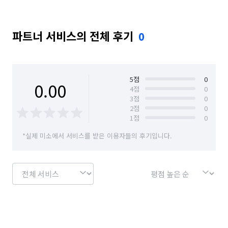
파트너 서비스의 전체 후기
0
5
점
0
0.00
4
점
0
3
점
0
2
점
0
1
점
0
*실제 미소에서 서비스를 받은 이용자들의 후기입니다.