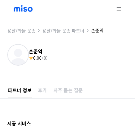
손준익
용달/화물 운송
용달/화물 운송 파트너
손준익
0.00
(
0
)
파트너 정보
후기
자주 묻는 질문
제공 서비스