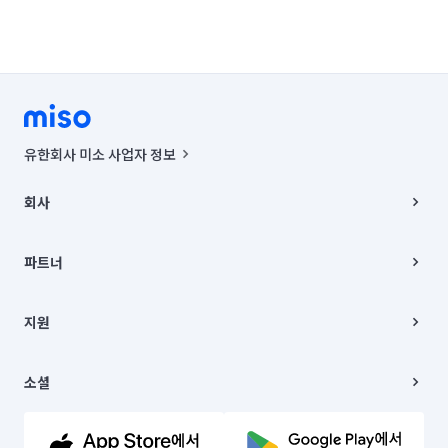
유한회사 미소 사업자 정보
사업자등록번호 : 291-87-00271 | 인허가번호 : 2016-3220163-14-5-
00019 |
회사
통신판매신고번호 : 2024-서울종로-1400(공정거래위원회 정보) |
대표이사 : CHING VICTOR COLUMBIA RHEE
회사소개
주소 | 본사: 서울특별시 종로구 율곡로 6(중학동, 트윈트리빌딩) B동 5층
채용
파트너
컨택센터 : 서울특별시 종로구 수송동 율곡로 24, 7층, 8층 미소
블로그
유한회사 미소는 통신판매중개자이며, 통신판매의 당사자가 아닙니다.
파트너 지원
상품, 상품정보, 거래에 관한 의무와 책임은 거래당사자에게 있습니다.
이사
지원
언론 보도 관련 문의:
contact@getmiso.com
이사 청소/입주 청소
대표번호: 1577-8808
고객센터
© 유한회사 미소. Miso, Inc. All Rights Reserved.
이용약관
소셜
개인정보처리방침
파트너 위치정보 이용약관
링크드인
문의하기
유튜브