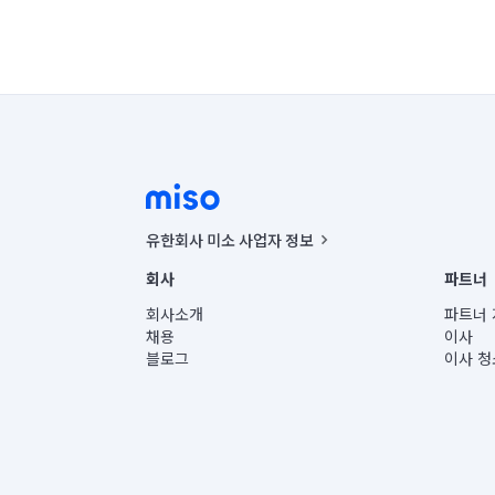
유한회사 미소 사업자 정보
사업자등록번호 : 291-87-00271 | 인허가번호 : 2016-32201
회사
파트너
통신판매신고번호 : 2024-서울종로-1400(공정거래위원회 정
대표이사 : CHING VICTOR COLUMBIA RHEE
회사소개
파트너 
주소 | 본사: 서울특별시 종로구 율곡로 6(중학동, 트윈트리
채용
이사
컨택센터 : 서울특별시 종로구 수송동 율곡로 24, 7층, 8층
블로그
이사 청
유한회사 미소는 통신판매중개자이며, 통신판매의 당사자가
상품, 상품정보, 거래에 관한 의무와 책임은 거래당사자에
언론 보도 관련 문의:
contact@getmiso.com
대표번호: 1577-8808
© 유한회사 미소. Miso, Inc. All Rights Reserved.