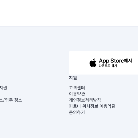
63-14-5-00019 |
지원
보) |
지원
고객센터
빌딩) B동 5층
이용약관
 미소
소/입주 청소
개인정보처리방침
 아닙니다.
파트너 위치정보 이용약관
게 있습니다.
문의하기