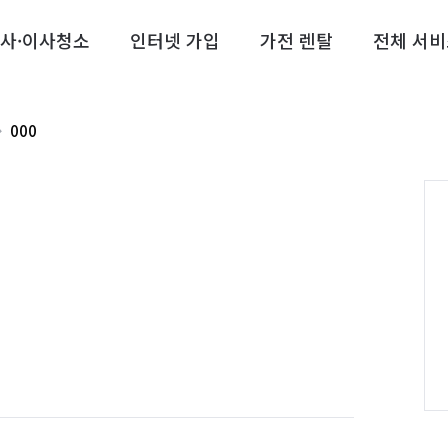
사·이사청소
인터넷 가입
가전 렌탈
전체 서비
000