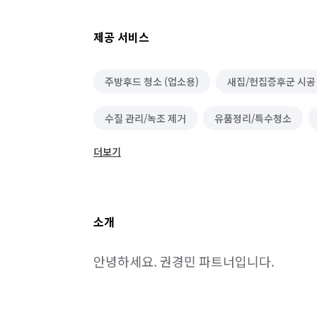
제공 서비스
주방후드 청소 (업소용)
새집/헌집증후군 시공
수질 관리/녹조 제거
유품정리/특수청소
더보기
물탱크/저수조 청소
닥트/환풍구 청소
벌초/예초
대기 측정/관리
가구 청소
소개
바닥 청소 (왁스 코팅)
건물 관리(종합/시설/행
안녕하세요. 권경민 파트너입니다.
에어컨 청소 (상업용)
세탁기 청소 (상업용)
정리수납 전문가
폐기물 처리
악취 제거