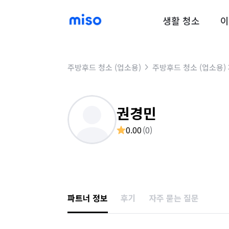
생활 청소
이
주방후드 청소 (업소용)
주방후드 청소 (업소용)
권경민
0.00
(
0
)
파트너 정보
후기
자주 묻는 질문