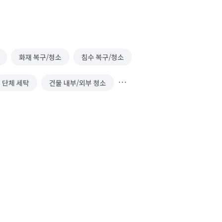
화재 복구/청소
침수 복구/청소
단체 세탁
건물 내부/외부 청소
이사청소/입주청소
온풍기 청소
실외기 청소
소파 청소
정/경비)
하수구 청소
냉장고 청소 (업소용)
실내 소독
해충방역
철거
곰팡이 제거