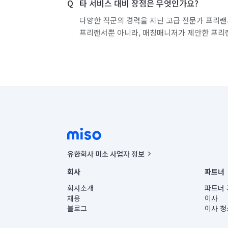
타 서비스 대비 장점은 무엇인가요?
다양한 직군의 경력을 지닌 고급 전문가 프리랜
프리랜서뿐 아니라, 매칭매니저가 제안한 프리
유한회사 미소 사업자 정보
사업자등록번호 : 291-87-00271 | 인허가번호 : 2016-32201
회사
파트너
통신판매신고번호 : 2024-서울종로-1400(공정거래위원회 정
대표이사 : CHING VICTOR COLUMBIA RHEE
회사소개
파트너 
주소 | 본사: 서울특별시 종로구 율곡로 6(중학동, 트윈트리
채용
이사
컨택센터 : 서울특별시 종로구 수송동 율곡로 24, 7층, 8층
블로그
이사 청
유한회사 미소는 통신판매중개자이며, 통신판매의 당사자가
상품, 상품정보, 거래에 관한 의무와 책임은 거래당사자에