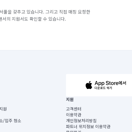
서풀을 갖추고 있습니다. 그리고 직접 매칭 요청한
랜서의 지원서도 확인할 수 있습니다.
63-14-5-00019 |
지원
보) |
지원
고객센터
빌딩) B동 5층
이용약관
 미소
소/입주 청소
개인정보처리방침
 아닙니다.
파트너 위치정보 이용약관
게 있습니다.