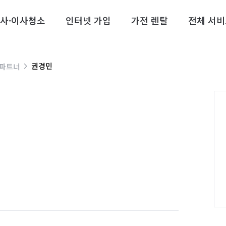
사·이사청소
인터넷 가입
가전 렌탈
전체 서비
권경민
 파트너