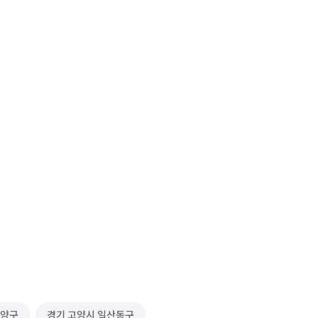
덕양구
경기 고양시 일산동구