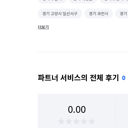
경기 고양시 일산서구
경기 과천시
경기
더보기
경기 군포시
경기 김포시
경기 남양주시
경기 성남시 수정구
경기 성남시 중원구
경기 수원시 장안구
경기 수원시 팔달구
경기 안산시 상록구
경기 안성시
경기 
파트너 서비스의 전체 후기
0
경기 양주시
경기 양평군
경기 여주시
경기 용인시 기흥구
경기 용인시 수지구
0.00
경기 의정부시
경기 이천시
경기 파주시