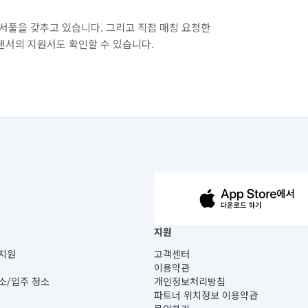
서풀을 갖추고 있습니다. 그리고 직접 매칭 요청한
랜서의 지원서도 확인할 수 있습니다.
63-14-5-00019 |
지원
보) |
지원
고객센터
빌딩) B동 5층
이용약관
 미소
소/입주 청소
개인정보처리방침
 아닙니다.
파트너 위치정보 이용약관
게 있습니다.