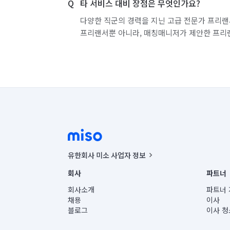
타 서비스 대비 장점은 무엇인가요?
다양한 직군의 경력을 지닌 고급 전문가 프리랜
프리랜서뿐 아니라, 매칭매니저가 제안한 프리
유한회사 미소 사업자 정보
사업자등록번호 : 291-87-00271 | 인허가번호 : 2016-32201
회사
파트너
통신판매신고번호 : 2024-서울종로-1400(공정거래위원회 정
대표이사 : CHING VICTOR COLUMBIA RHEE
회사소개
파트너 
주소 | 본사: 서울특별시 종로구 율곡로 6(중학동, 트윈트리
채용
이사
컨택센터 : 서울특별시 종로구 수송동 율곡로 24, 7층, 8층
블로그
이사 청
유한회사 미소는 통신판매중개자이며, 통신판매의 당사자가
상품, 상품정보, 거래에 관한 의무와 책임은 거래당사자에