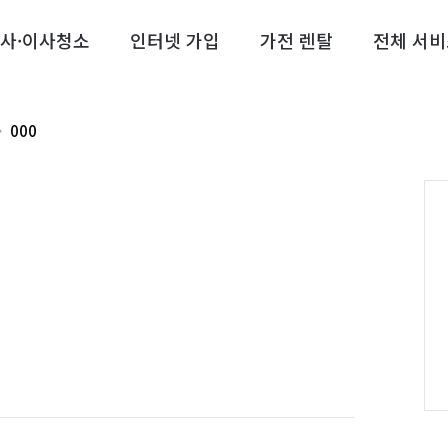
사·이사청소
인터넷 가입
가전 렌탈
전체 서비
000