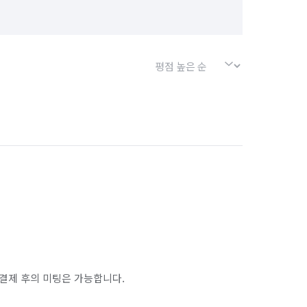
소사구
경기 부천시 원미구
경기 화성시 효행구
경기 화성시 만세구
결제 후의 미팅은 가능합니다.