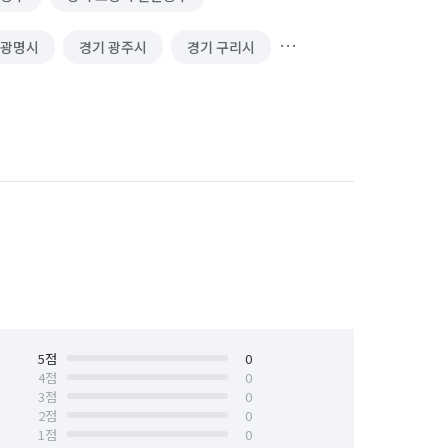
 광명시
경기 광주시
경기 구리시
경기 동두천시
경기 성남시 분당구
경기 수원시 권선구
경기 수원시 영통구
경기 시흥시
경기 안산시 단원구
안양시 동안구
경기 안양시 만안구
경기 연천군
경기 오산시
경기 용인시 처인구
5
점
경기 의왕시
0
4
점
0
3
점
0
경기 평택시
경기 포천시
2
점
0
1
점
0