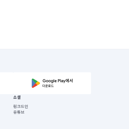
소셜
링크드인
유튜브