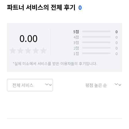
파트너 서비스의 전체 후기
0
5
점
0
0.00
4
점
0
3
점
0
2
점
0
1
점
0
*실제 미소에서 서비스를 받은 이용자들의 후기입니다.