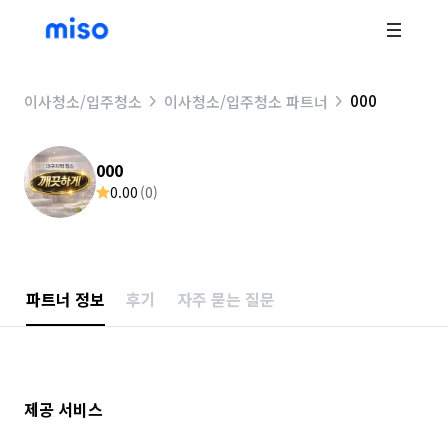
000
이사청소/입주청소
이사청소/입주청소 파트너
000
0.00
(
0
)
파트너 정보
후기
자주 묻는 질문
제공 서비스