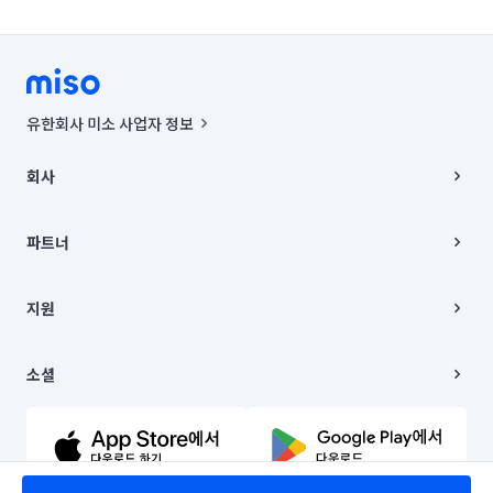
유한회사 미소 사업자 정보
사업자등록번호 : 291-87-00271 | 인허가번호 : 2016-3220163-14-5-
00019 |
회사
통신판매신고번호 : 2024-서울종로-1400(공정거래위원회 정보) |
대표이사 : CHING VICTOR COLUMBIA RHEE
회사소개
주소 | 본사: 서울특별시 종로구 율곡로 6(중학동, 트윈트리빌딩) B동 5층
채용
파트너
컨택센터 : 서울특별시 종로구 수송동 율곡로 24, 7층, 8층 미소
블로그
유한회사 미소는 통신판매중개자이며, 통신판매의 당사자가 아닙니다.
파트너 지원
상품, 상품정보, 거래에 관한 의무와 책임은 거래당사자에게 있습니다.
이사
지원
언론 보도 관련 문의:
contact@getmiso.com
이사 청소/입주 청소
대표번호: 1577-8808
고객센터
© 유한회사 미소. Miso, Inc. All Rights Reserved.
이용약관
소셜
개인정보처리방침
파트너 위치정보 이용약관
링크드인
문의하기
유튜브