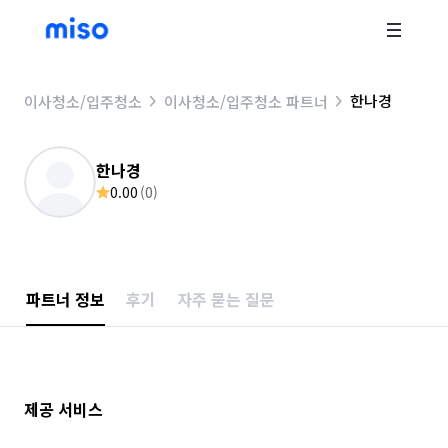
한나경
이사청소/입주청소
이사청소/입주청소 파트너
한나경
0.00
(
0
)
파트너 정보
후기
자주 묻는 질문
제공 서비스