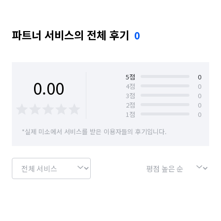
파트너 서비스의 전체 후기
0
5
점
0
0.00
4
점
0
3
점
0
2
점
0
1
점
0
*실제 미소에서 서비스를 받은 이용자들의 후기입니다.