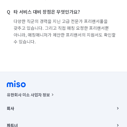
타 서비스 대비 장점은 무엇인가요?
다양한 직군의 경력을 지닌 고급 전문가 프리랜서풀을
갖추고 있습니다. 그리고 직접 매칭 요청한 프리랜서뿐
아니라, 매칭매니저가 제안한 프리랜서의 지원서도 확인할
수 있습니다.
유한회사 미소 사업자 정보
사업자등록번호 : 291-87-00271 | 인허가번호 : 2016-3220163-14-5-
00019 |
회사
통신판매신고번호 : 2024-서울종로-1400(공정거래위원회 정보) |
대표이사 : CHING VICTOR COLUMBIA RHEE
회사소개
주소 | 본사: 서울특별시 종로구 율곡로 6(중학동, 트윈트리빌딩) B동 5층
채용
파트너