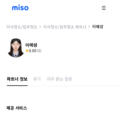
이예성
이사청소/입주청소
이사청소/입주청소 파트너
이예성
0.00
(
0
)
파트너 정보
후기
자주 묻는 질문
제공 서비스