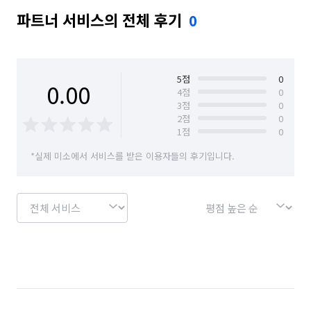
파트너 서비스의 전체 후기
0
5
점
0
0.00
4
점
0
3
점
0
2
점
0
1
점
0
*실제 미소에서 서비스를 받은 이용자들의 후기입니다.