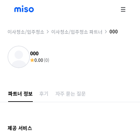
000
이사청소/입주청소
이사청소/입주청소 파트너
000
0.00
(
0
)
파트너 정보
후기
자주 묻는 질문
제공 서비스