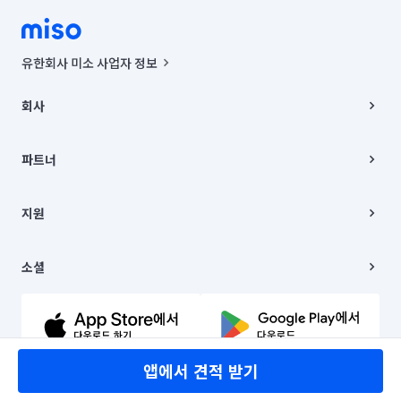
유한회사 미소 사업자 정보
사업자등록번호 : 291-87-00271 | 인허가번호 : 2016-3220163-14-5-
00019 |
회사
통신판매신고번호 : 2024-서울종로-1400(공정거래위원회 정보) |
대표이사 : CHING VICTOR COLUMBIA RHEE
회사소개
주소 | 본사: 서울특별시 종로구 율곡로 6(중학동, 트윈트리빌딩) B동 5층
채용
파트너
컨택센터 : 서울특별시 종로구 수송동 율곡로 24, 7층, 8층 미소
블로그
유한회사 미소는 통신판매중개자이며, 통신판매의 당사자가 아닙니다.
파트너 지원
상품, 상품정보, 거래에 관한 의무와 책임은 거래당사자에게 있습니다.
이사
지원
언론 보도 관련 문의:
contact@getmiso.com
이사 청소/입주 청소
대표번호: 1577-8808
고객센터
© 유한회사 미소. Miso, Inc. All Rights Reserved.
이용약관
소셜
개인정보처리방침
파트너 위치정보 이용약관
링크드인
문의하기
유튜브
앱에서 견적 받기