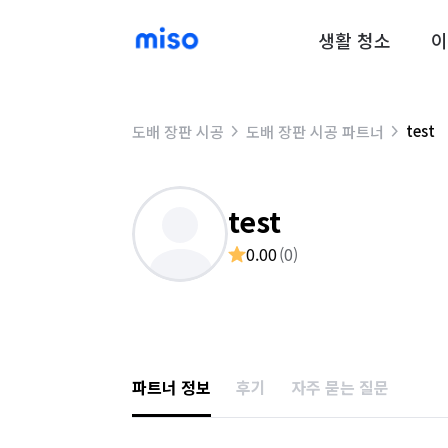
생활 청소
이
test
도배 장판 시공
도배 장판 시공 파트너
test
0.00
(
0
)
파트너 정보
후기
자주 묻는 질문