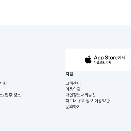
63-14-5-00019 |
지원
보) |
지원
고객센터
빌딩) B동 5층
이용약관
 미소
소/입주 청소
개인정보처리방침
 아닙니다.
파트너 위치정보 이용약관
게 있습니다.
문의하기