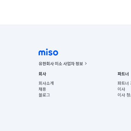
유한회사 미소 사업자 정보
사업자등록번호 : 291-87-00271 | 인허가번호 : 2016-32201
회사
파트너
통신판매신고번호 : 2024-서울종로-1400(공정거래위원회 정
대표이사 : CHING VICTOR COLUMBIA RHEE
회사소개
파트너 
주소 | 본사: 서울특별시 종로구 율곡로 6(중학동, 트윈트리
채용
이사
컨택센터 : 서울특별시 종로구 수송동 율곡로 24, 7층, 8층
블로그
이사 청
유한회사 미소는 통신판매중개자이며, 통신판매의 당사자가
상품, 상품정보, 거래에 관한 의무와 책임은 거래당사자에
언론 보도 관련 문의:
contact@getmiso.com
대표번호: 1577-8808
© 유한회사 미소. Miso, Inc. All Rights Reserved.