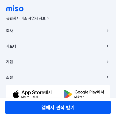
유한회사 미소 사업자 정보
사업자등록번호 : 291-87-00271 | 인허가번호 : 2016-3220163-14-5-
00019 |
회사
통신판매신고번호 : 2024-서울종로-1400(공정거래위원회 정보) |
대표이사 : CHING VICTOR COLUMBIA RHEE
회사소개
주소 | 본사: 서울특별시 종로구 율곡로 6(중학동, 트윈트리빌딩) B동 5층
채용
파트너
컨택센터 : 서울특별시 종로구 수송동 율곡로 24, 7층, 8층 미소
블로그
유한회사 미소는 통신판매중개자이며, 통신판매의 당사자가 아닙니다.
파트너 지원
상품, 상품정보, 거래에 관한 의무와 책임은 거래당사자에게 있습니다.
이사
지원
언론 보도 관련 문의:
contact@getmiso.com
이사 청소/입주 청소
대표번호: 1577-8808
고객센터
© 유한회사 미소. Miso, Inc. All Rights Reserved.
이용약관
소셜
개인정보처리방침
파트너 위치정보 이용약관
링크드인
문의하기
유튜브
앱에서 견적 받기