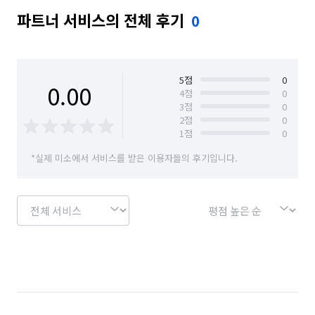
파트너 서비스의 전체 후기
0
5
점
0
0.00
4
점
0
3
점
0
2
점
0
1
점
0
*실제 미소에서 서비스를 받은 이용자들의 후기입니다.