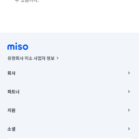
유한회사 미소 사업자 정보
사업자등록번호 : 291-87-00271 | 인허가번호 : 2016-3220163-14-5-
00019 |
회사
통신판매신고번호 : 2024-서울종로-1400(공정거래위원회 정보) |
대표이사 : CHING VICTOR COLUMBIA RHEE
회사소개
주소 | 본사: 서울특별시 종로구 율곡로 6(중학동, 트윈트리빌딩) B동 5층
채용
파트너
컨택센터 : 서울특별시 종로구 수송동 율곡로 24, 7층, 8층 미소
블로그
유한회사 미소는 통신판매중개자이며, 통신판매의 당사자가 아닙니다.
파트너 지원
상품, 상품정보, 거래에 관한 의무와 책임은 거래당사자에게 있습니다.
이사
지원
언론 보도 관련 문의:
contact@getmiso.com
이사 청소/입주 청소
대표번호: 1577-8808
고객센터
© 유한회사 미소. Miso, Inc. All Rights Reserved.
이용약관
소셜
개인정보처리방침