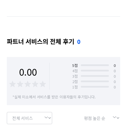
경기 의왕시
경기 화성시 동탄구
경기 화성시 만세구
경기 화성시 병점구
파트너 서비스의 전체 후기
0
5
점
0
0.00
4
점
0
3
점
0
2
점
0
1
점
0
*실제 미소에서 서비스를 받은 이용자들의 후기입니다.