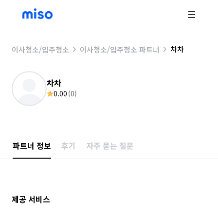
차차
이사청소/입주청소
이사청소/입주청소 파트너
차차
0.00
(
0
)
파트너 정보
후기
자주 묻는 질문
제공 서비스