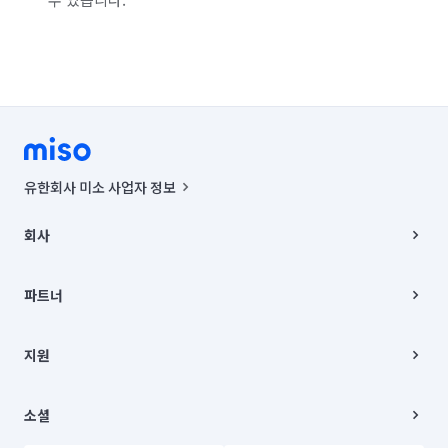
유한회사 미소 사업자 정보
사업자등록번호 : 291-87-00271 | 인허가번호 : 2016-3220163-14-5-
00019 |
회사
통신판매신고번호 : 2024-서울종로-1400(공정거래위원회 정보) |
대표이사 : CHING VICTOR COLUMBIA RHEE
회사소개
주소 | 본사: 서울특별시 종로구 율곡로 6(중학동, 트윈트리빌딩) B동 5층
채용
파트너
컨택센터 : 서울특별시 종로구 수송동 율곡로 24, 7층, 8층 미소
블로그
유한회사 미소는 통신판매중개자이며, 통신판매의 당사자가 아닙니다.
파트너 지원
상품, 상품정보, 거래에 관한 의무와 책임은 거래당사자에게 있습니다.
이사
지원
언론 보도 관련 문의:
contact@getmiso.com
이사 청소/입주 청소
대표번호: 1577-8808
고객센터
© 유한회사 미소. Miso, Inc. All Rights Reserved.
이용약관
소셜
개인정보처리방침