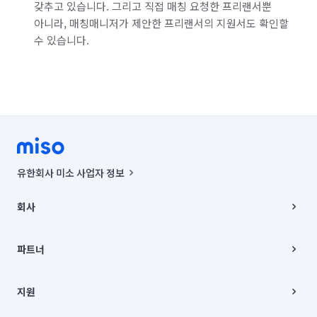
갖추고 있습니다. 그리고 직접 매칭 요청한 프리랜서뿐
아니라, 매칭매니저가 제안한 프리랜서의 지원서도 확인할
수 있습니다.
유한회사 미소 사업자 정보
사업자등록번호 : 291-87-00271 | 인허가번호 : 2016-3220163-14-5-
00019 |
회사
통신판매신고번호 : 2024-서울종로-1400(공정거래위원회 정보) |
대표이사 : CHING VICTOR COLUMBIA RHEE
회사소개
주소 | 본사: 서울특별시 종로구 율곡로 6(중학동, 트윈트리빌딩) B동 5층
채용
파트너
컨택센터 : 서울특별시 종로구 수송동 율곡로 24, 7층, 8층 미소
블로그
유한회사 미소는 통신판매중개자이며, 통신판매의 당사자가 아닙니다.
파트너 지원
상품, 상품정보, 거래에 관한 의무와 책임은 거래당사자에게 있습니다.
이사
지원
언론 보도 관련 문의:
contact@getmiso.com
이사 청소/입주 청소
대표번호: 1577-8808