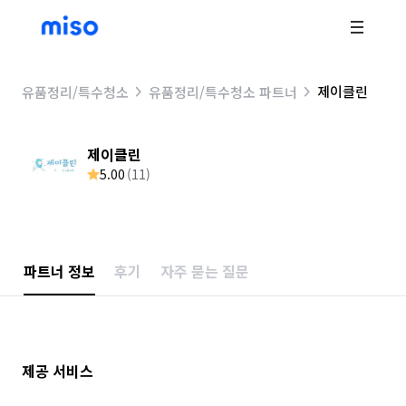
제이클린
유품정리/특수청소
유품정리/특수청소 파트너
제이클린
5.00
(
11
)
파트너 정보
후기
자주 묻는 질문
제공 서비스