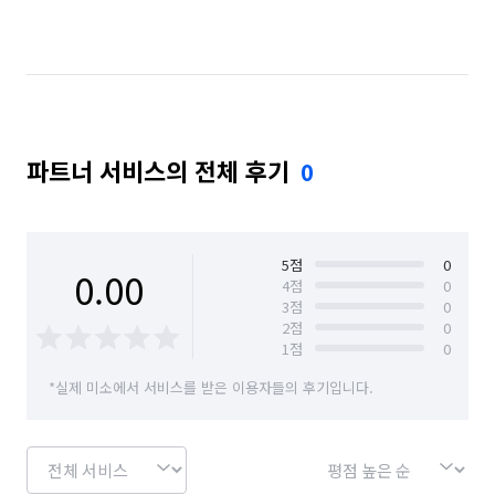
파트너 서비스의 전체 후기
0
5
점
0
0.00
4
점
0
3
점
0
2
점
0
1
점
0
*실제 미소에서 서비스를 받은 이용자들의 후기입니다.