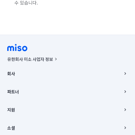
수 있습니다.
유한회사 미소 사업자 정보
사업자등록번호 : 291-87-00271 | 인허가번호 : 2016-3220163-14-5-
00019 |
회사
통신판매신고번호 : 2024-서울종로-1400(공정거래위원회 정보) |
대표이사 : CHING VICTOR COLUMBIA RHEE
회사소개
주소 | 본사: 서울특별시 종로구 율곡로 6(중학동, 트윈트리빌딩) B동 5층
채용
파트너
컨택센터 : 서울특별시 종로구 수송동 율곡로 24, 7층, 8층 미소
블로그
유한회사 미소는 통신판매중개자이며, 통신판매의 당사자가 아닙니다.
파트너 지원
상품, 상품정보, 거래에 관한 의무와 책임은 거래당사자에게 있습니다.
이사
지원
언론 보도 관련 문의:
contact@getmiso.com
이사 청소/입주 청소
대표번호: 1577-8808
고객센터
© 유한회사 미소. Miso, Inc. All Rights Reserved.
이용약관
소셜
개인정보처리방침