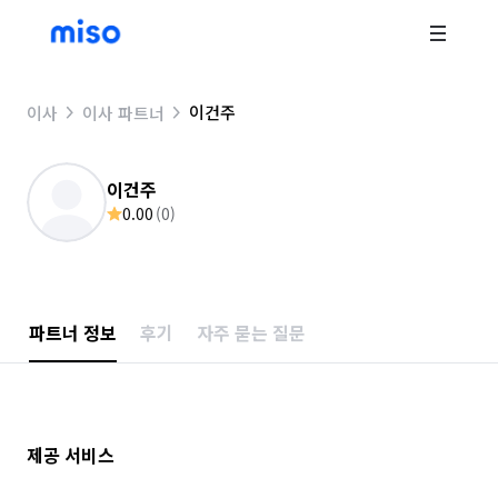
이건주
이사
이사 파트너
이건주
0.00
(
0
)
파트너 정보
후기
자주 묻는 질문
제공 서비스