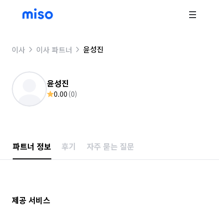
윤성진
이사
이사 파트너
윤성진
0.00
(
0
)
파트너 정보
후기
자주 묻는 질문
제공 서비스