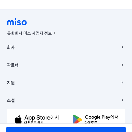
유한회사 미소 사업자 정보
사업자등록번호 : 291-87-00271 | 인허가번호 : 2016-3220163-14-5-
00019 |
회사
통신판매신고번호 : 2024-서울종로-1400(공정거래위원회 정보) |
대표이사 : CHING VICTOR COLUMBIA RHEE
회사소개
주소 | 본사: 서울특별시 종로구 율곡로 6(중학동, 트윈트리빌딩) B동 5층
채용
파트너
컨택센터 : 서울특별시 종로구 수송동 율곡로 24, 7층, 8층 미소
블로그
유한회사 미소는 통신판매중개자이며, 통신판매의 당사자가 아닙니다.
파트너 지원
상품, 상품정보, 거래에 관한 의무와 책임은 거래당사자에게 있습니다.
이사
지원
언론 보도 관련 문의:
contact@getmiso.com
이사 청소/입주 청소
대표번호: 1577-8808
고객센터
© 유한회사 미소. Miso, Inc. All Rights Reserved.
이용약관
소셜
개인정보처리방침
파트너 위치정보 이용약관
링크드인
문의하기
유튜브