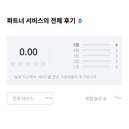
파트너 서비스의 전체 후기
0
5
점
0
0.00
4
점
0
3
점
0
2
점
0
1
점
0
*실제 미소에서 서비스를 받은 이용자들의 후기입니다.