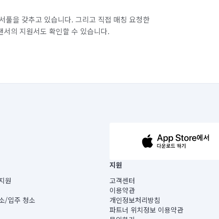
서풀을 갖추고 있습니다. 그리고 직접 매칭 요청한
랜서의 지원서도 확인할 수 있습니다.
63-14-5-00019 |
지원
보) |
지원
고객센터
빌딩) B동 5층
이용약관
 미소
소/입주 청소
개인정보처리방침
 아닙니다.
파트너 위치정보 이용약관
게 있습니다.