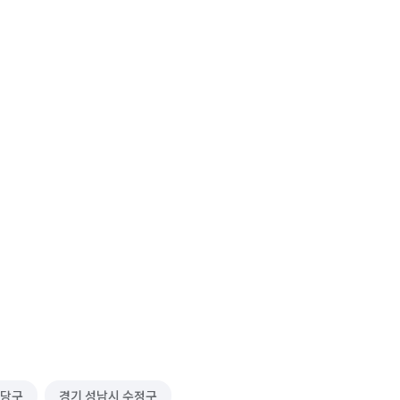
분당구
경기 성남시 수정구