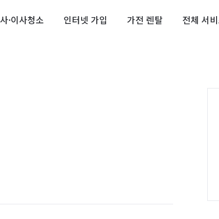
사·이사청소
인터넷 가입
가전 렌탈
전체 서비