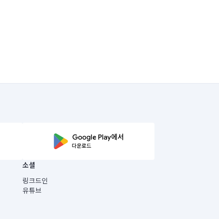
소셜
링크드인
유튜브