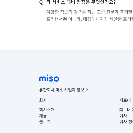
타 서비스 대비 장점은 무엇인가요?
다양한 직군의 경력을 지닌 고급 전문가 프리랜
프리랜서뿐 아니라, 매칭매니저가 제안한 프리
유한회사 미소 사업자 정보
사업자등록번호 : 291-87-00271 | 인허가번호 : 2016-32201
회사
파트너
통신판매신고번호 : 2024-서울종로-1400(공정거래위원회 정
대표이사 : CHING VICTOR COLUMBIA RHEE
회사소개
파트너 
주소 | 본사: 서울특별시 종로구 율곡로 6(중학동, 트윈트리
채용
이사
컨택센터 : 서울특별시 종로구 수송동 율곡로 24, 7층, 8층
블로그
이사 청
유한회사 미소는 통신판매중개자이며, 통신판매의 당사자가
상품, 상품정보, 거래에 관한 의무와 책임은 거래당사자에