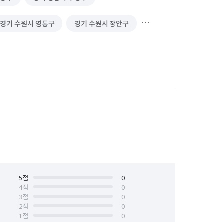
경기 수원시 영통구
경기 수원시 장안구
경기 안양시 만안구
경기 오산시
경기 용인시 처인구
경기 의왕시
동탄구
경기 화성시 효행구
5
점
0
4
점
0
3
점
0
2
점
0
1
점
0