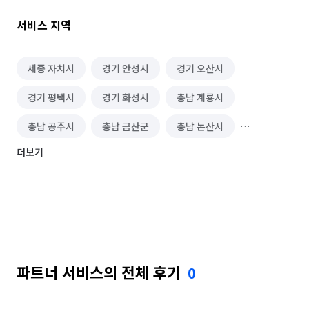
  ㄴ 스탠드 에어컨 12만원 -> 9만원

  ㄴ 벽걸이 에어컨 8만원 -> 6만원

서비스 지역
  ㄴ 시스템 에어컨 12만원 -> 10만원

     ㄴ 3대 이상 시 한대 당 9만원 진행 !

세종 자치시
경기 안성시
경기 오산시
경기 평택시
경기 화성시
충남 계룡시
💡 미소홈케어만의 서비스 💡

충남 공주시
충남 금산군
충남 논산시
✅ 집 전체 피톤치드 방역 서비스

✅ 모든 수납 및 전등은 탈거 후 청소 진행 !

더보기
충남 당진시
충남 보령시
충남 부여군
✅ 1주 이내 부족한 부분 A/S

✅ 화장실, 베란다 배수구 스팀살균 소독 

충남 서산시
충남 서천군
충남 아산시
✅ 우리 아이를 위한 친환경 약품 사용 

충남 예산군
충남 천안시 동남구
충남 천안시 서북구
충남 청양군
충남 태안군
💡 예약 취소 및 일정 변경 규정 및 참고사항 💡

✅ 7일전까지 : 무료 취소(예약금 환불), 날짜 및 시간 변경 가능

파트너 서비스의 전체 후기
0
충남 홍성군
충북 보은군
충북 영동군
✅ 6~3일 : 예약금 소멸 / 날짜 및 시간 변경 불가(정말 급하신 
경우에는 문의 부탁드립니다.)

충북 옥천군
충북 음성군
충북 증평군