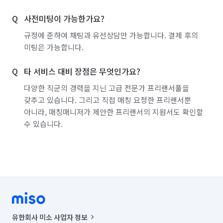
✅ 주차비가 발생하는 경우

사전미팅이 가능한가요?
✅ 비확장구조로 통베란다의 경우

✅ 보조주방 및 현관 전실이 따로 있는 경우

규정에 준하여 채팅과 유선상담만 가능합니다. 결제 후의
✅ 야외테라스가 있는 경우

미팅은 가능합니다.
✅ 특수한 작업상황(전기나 물을 사용할 수 없을 때)

✅ 엘리베이터가 없는 경우(3층부터)

타 서비스 대비 장점은 무엇인가요?
✅ 커튼&블라인드가 달려있는 경우

다양한 직군의 경력을 지닌 고급 전문가 프리랜서풀을
✅ 주방 인조대리석 UV코팅(오염 및 스크래치 방지)

갖추고 있습니다. 그리고 직접 매칭 요청한 프리랜서뿐
아니라, 매칭매니저가 제안한 프리랜서의 지원서도 확인할
✅추가요금은 작업 시작 전 고객님과 협의 후에 진행을 하며 
수 있습니다.
과도하게 부여하지 않고 합리적으로 진행해 드릴 것을 
약속드립니다 :)
유한회사 미소 사업자 정보