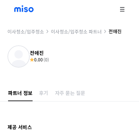
전애진
이사청소/입주청소
이사청소/입주청소 파트너
전애진
0.00
(
0
)
파트너 정보
후기
자주 묻는 질문
제공 서비스