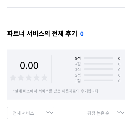
파트너 서비스의 전체 후기
0
5
점
0
0.00
4
점
0
3
점
0
2
점
0
1
점
0
*실제 미소에서 서비스를 받은 이용자들의 후기입니다.