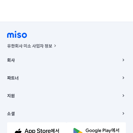
유한회사 미소 사업자 정보
사업자등록번호 : 291-87-00271 | 인허가번호 : 2016-3220163-14-5-
00019 |
회사
통신판매신고번호 : 2024-서울종로-1400(공정거래위원회 정보) |
대표이사 : CHING VICTOR COLUMBIA RHEE
회사소개
주소 | 본사: 서울특별시 종로구 율곡로 6(중학동, 트윈트리빌딩) B동 5층
채용
파트너
컨택센터 : 서울특별시 종로구 수송동 율곡로 24, 7층, 8층 미소
블로그
유한회사 미소는 통신판매중개자이며, 통신판매의 당사자가 아닙니다.
파트너 지원
상품, 상품정보, 거래에 관한 의무와 책임은 거래당사자에게 있습니다.
이사
지원
언론 보도 관련 문의:
contact@getmiso.com
이사 청소/입주 청소
대표번호: 1577-8808
고객센터
© 유한회사 미소. Miso, Inc. All Rights Reserved.
이용약관
소셜
개인정보처리방침
파트너 위치정보 이용약관
링크드인
문의하기
유튜브