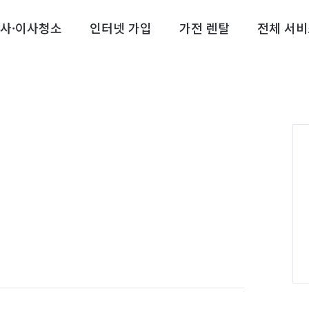
사·이사청소
인터넷 가입
가전 렌탈
전체 서비