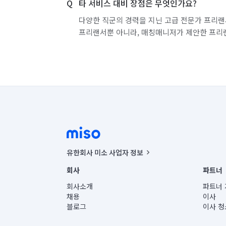
타 서비스 대비 장점은 무엇인가요?
다양한 직군의 경력을 지닌 고급 전문가 프리랜
프리랜서뿐 아니라, 매칭매니저가 제안한 프리
유한회사 미소 사업자 정보
사업자등록번호 : 291-87-00271 | 인허가번호 : 2016-32201
회사
파트너
통신판매신고번호 : 2024-서울종로-1400(공정거래위원회 정
대표이사 : CHING VICTOR COLUMBIA RHEE
회사소개
파트너 
주소 | 본사: 서울특별시 종로구 율곡로 6(중학동, 트윈트리
채용
이사
컨택센터 : 서울특별시 종로구 수송동 율곡로 24, 7층, 8층
블로그
이사 청
유한회사 미소는 통신판매중개자이며, 통신판매의 당사자가
상품, 상품정보, 거래에 관한 의무와 책임은 거래당사자에