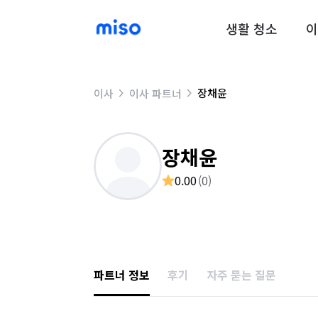
생활 청소
이
장채윤
이사
이사 파트너
장채윤
0.00
(
0
)
파트너 정보
후기
자주 묻는 질문