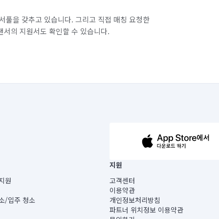
서풀을 갖추고 있습니다. 그리고 직접 매칭 요청한
랜서의 지원서도 확인할 수 있습니다.
63-14-5-00019 |
지원
보) |
지원
고객센터
빌딩) B동 5층
이용약관
 미소
소/입주 청소
개인정보처리방침
 아닙니다.
파트너 위치정보 이용약관
게 있습니다.