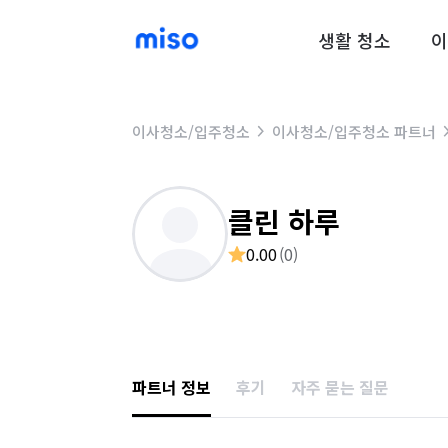
생활 청소
이
이사청소/입주청소
이사청소/입주청소 파트너
클린 하루
0.00
(
0
)
파트너 정보
후기
자주 묻는 질문