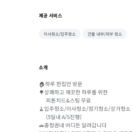
제공 서비스
이사청소/입주청소
건물 내부/외부 청소
소개
🏠하루 한집만 방문

🌳상쾌하고 깨끗한 하루를 위한

      피톤치드&스팀 무료

🧹입주청소/이사청소/정기청소/상가청소

      (5일내 A/S진행)

🚗충청권내 어디든 달려갑니다
