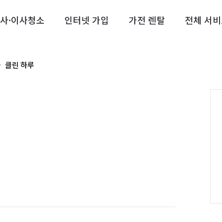
사·이사청소
인터넷 가입
가전 렌탈
전체 서비
클린 하루