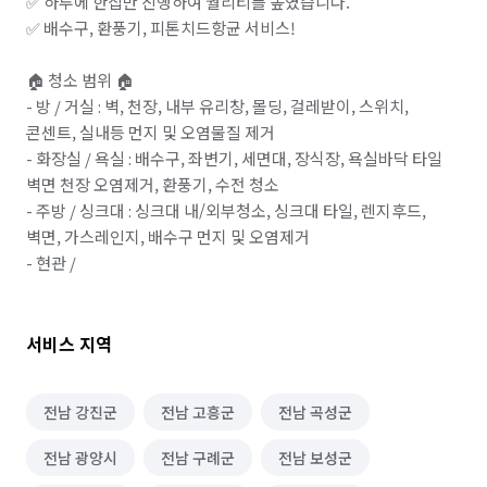
✅ 하루에 한집만 진행하여 퀄리티를 높였습니다.

✅ 배수구, 환풍기, 피톤치드항균 서비스! 

🏠 청소 범위 🏠

- 방 / 거실 : 벽, 천장, 내부 유리창, 몰딩, 걸레받이, 스위치, 
콘센트, 실내등 먼지 및 오염물질 제거 

- 화장실 / 욕실 : 배수구, 좌변기, 세면대, 장식장, 욕실바닥 타일 
벽면 천장 오염제거, 환풍기, 수전 청소

- 주방 / 싱크대 : 싱크대 내/외부청소, 싱크대 타일, 렌지후드, 
벽면, 가스레인지, 배수구 먼지 및 오염제거

- 현관 / 
서비스 지역
전남 강진군
전남 고흥군
전남 곡성군
전남 광양시
전남 구례군
전남 보성군