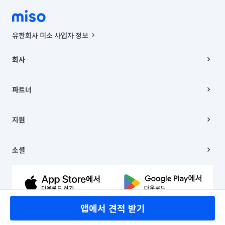
유한회사 미소 사업자 정보
사업자등록번호 : 291-87-00271 | 인허가번호 : 2016-3220163-14-5-
00019 |
회사
통신판매신고번호 : 2024-서울종로-1400(공정거래위원회 정보) |
대표이사 : CHING VICTOR COLUMBIA RHEE
회사소개
주소 | 본사: 서울특별시 종로구 율곡로 6(중학동, 트윈트리빌딩) B동 5층
채용
파트너
컨택센터 : 서울특별시 종로구 수송동 율곡로 24, 7층, 8층 미소
블로그
유한회사 미소는 통신판매중개자이며, 통신판매의 당사자가 아닙니다.
파트너 지원
상품, 상품정보, 거래에 관한 의무와 책임은 거래당사자에게 있습니다.
이사
지원
언론 보도 관련 문의:
contact@getmiso.com
이사 청소/입주 청소
대표번호: 1577-8808
고객센터
© 유한회사 미소. Miso, Inc. All Rights Reserved.
이용약관
소셜
개인정보처리방침
파트너 위치정보 이용약관
링크드인
문의하기
유튜브
앱에서 견적 받기