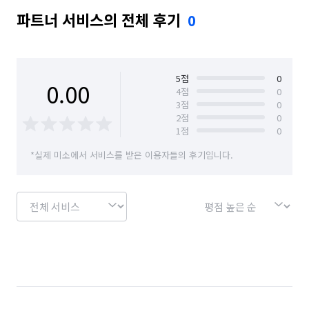
파트너 서비스의 전체 후기
0
5
점
0
0.00
4
점
0
3
점
0
2
점
0
1
점
0
*실제 미소에서 서비스를 받은 이용자들의 후기입니다.