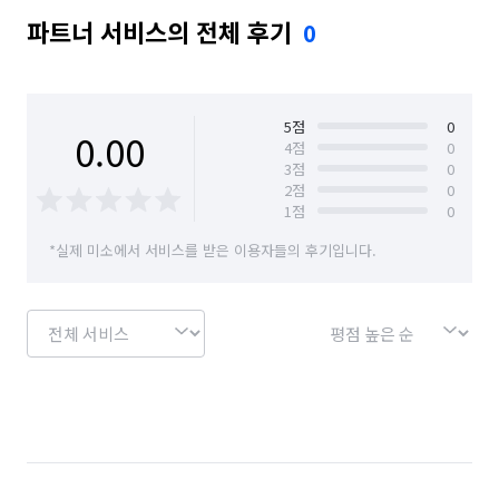
파트너 서비스의 전체 후기
0
5
점
0
0.00
4
점
0
3
점
0
2
점
0
1
점
0
*실제 미소에서 서비스를 받은 이용자들의 후기입니다.