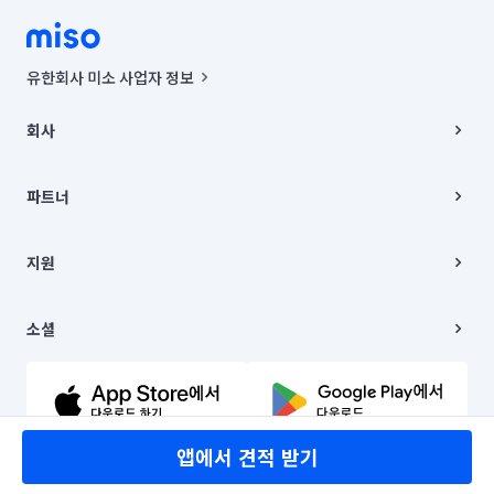
유한회사 미소 사업자 정보
사업자등록번호 : 291-87-00271 | 인허가번호 : 2016-3220163-14-5-
00019 |
회사
통신판매신고번호 : 2024-서울종로-1400(공정거래위원회 정보) |
대표이사 : CHING VICTOR COLUMBIA RHEE
회사소개
주소 | 본사: 서울특별시 종로구 율곡로 6(중학동, 트윈트리빌딩) B동 5층
채용
파트너
컨택센터 : 서울특별시 종로구 수송동 율곡로 24, 7층, 8층 미소
블로그
유한회사 미소는 통신판매중개자이며, 통신판매의 당사자가 아닙니다.
파트너 지원
상품, 상품정보, 거래에 관한 의무와 책임은 거래당사자에게 있습니다.
이사
지원
언론 보도 관련 문의:
contact@getmiso.com
이사 청소/입주 청소
대표번호: 1577-8808
고객센터
© 유한회사 미소. Miso, Inc. All Rights Reserved.
이용약관
소셜
개인정보처리방침
파트너 위치정보 이용약관
링크드인
문의하기
유튜브
앱에서 견적 받기