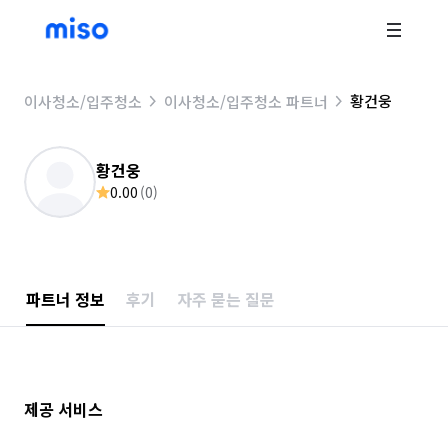
황건웅
이사청소/입주청소
이사청소/입주청소 파트너
황건웅
0.00
(
0
)
파트너 정보
후기
자주 묻는 질문
제공 서비스