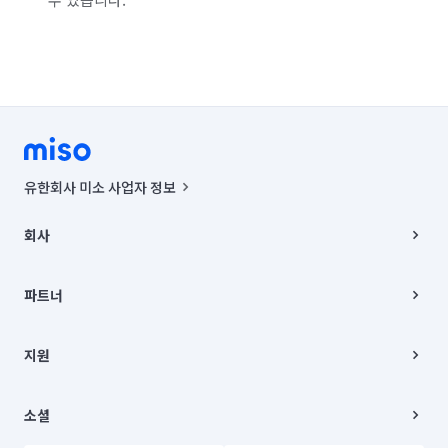
유한회사 미소 사업자 정보
사업자등록번호 : 291-87-00271 | 인허가번호 : 2016-3220163-14-5-
00019 |
회사
통신판매신고번호 : 2024-서울종로-1400(공정거래위원회 정보) |
대표이사 : CHING VICTOR COLUMBIA RHEE
회사소개
주소 | 본사: 서울특별시 종로구 율곡로 6(중학동, 트윈트리빌딩) B동 5층
채용
파트너
컨택센터 : 서울특별시 종로구 수송동 율곡로 24, 7층, 8층 미소
블로그
유한회사 미소는 통신판매중개자이며, 통신판매의 당사자가 아닙니다.
파트너 지원
상품, 상품정보, 거래에 관한 의무와 책임은 거래당사자에게 있습니다.
이사
지원
언론 보도 관련 문의:
contact@getmiso.com
이사 청소/입주 청소
대표번호: 1577-8808
고객센터
© 유한회사 미소. Miso, Inc. All Rights Reserved.
이용약관
소셜
개인정보처리방침