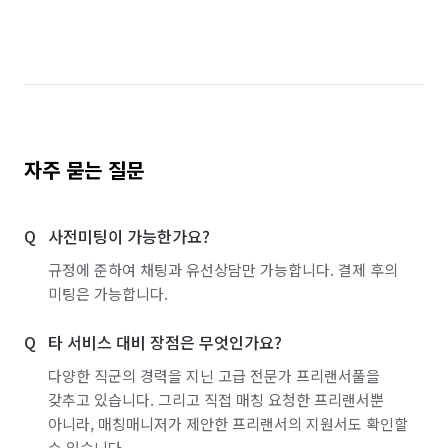
서울 영등포구
서울 용산구
서울 은평구
서울 종로구
서울 중구
서울 중랑구
인천 강화군
인천 계양구
인천 남동구
인천 부평구
인천 연수구
인천 옹진군
자주 묻는 질문
경기 부천시 소사구
경기 부천시 원미구
사전미팅이 가능한가요?
경기 부천시 오정구
규정에 준하여 채팅과 유선상담만 가능합니다. 결제 후의
미팅은 가능합니다.
타 서비스 대비 장점은 무엇인가요?
다양한 직군의 경력을 지닌 고급 전문가 프리랜서풀을
갖추고 있습니다. 그리고 직접 매칭 요청한 프리랜서뿐
아니라, 매칭매니저가 제안한 프리랜서의 지원서도 확인할
수 있습니다.