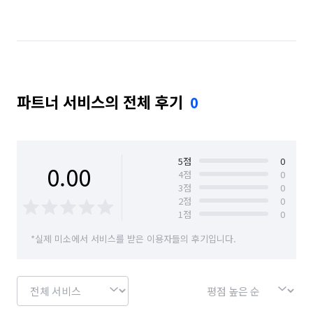
경기 안산시 단원구
경기 안산시 상록구
경기 안성시
경기 안양시 동안구
경기 안양시 만안구
경기 오산시
파트너 서비스의 전체 후기
0
경기 용인시 기흥구
경기 용인시 수지구
경기 용인시 처인구
경기 화성시
서울 강남구
서울 강동구
서울 강북구
서울 강서구
5
점
0
0.00
4
점
0
3
점
0
서울 관악구
서울 광진구
서울 구로구
2
점
0
1
점
0
서울 금천구
서울 노원구
서울 도봉구
*실제 미소에서 서비스를 받은 이용자들의 후기입니다.
서울 동대문구
서울 동작구
서울 마포구
서울 서대문구
서울 서초구
서울 성동구
서울 성북구
서울 송파구
서울 양천구