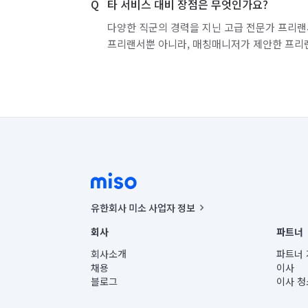
타 서비스 대비 장점은 무엇인가요?
다양한 직군의 경력을 지닌 고급 전문가 프리랜
프리랜서뿐 아니라, 매칭매니저가 제안한 프리
유한회사 미소 사업자 정보
사업자등록번호 : 291-87-00271 | 인허가번호 : 2016-32201
회사
파트너
통신판매신고번호 : 2024-서울종로-1400(공정거래위원회 정
대표이사 : CHING VICTOR COLUMBIA RHEE
회사소개
파트너 
주소 | 본사: 서울특별시 종로구 율곡로 6(중학동, 트윈트리
채용
이사
컨택센터 : 서울특별시 종로구 수송동 율곡로 24, 7층, 8층
블로그
이사 청
유한회사 미소는 통신판매중개자이며, 통신판매의 당사자가
상품, 상품정보, 거래에 관한 의무와 책임은 거래당사자에