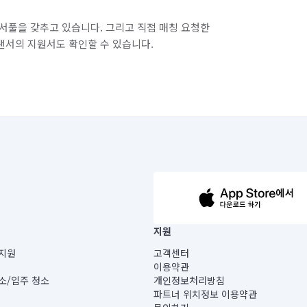
서풀을 갖추고 있습니다. 그리고 직접 매칭 요청한
랜서의 지원서도 확인할 수 있습니다.
63-14-5-00019 |
지원
보) |
지원
고객센터
빌딩) B동 5층
이용약관
 미소
소/입주 청소
개인정보처리방침
 아닙니다.
파트너 위치정보 이용약관
게 있습니다.