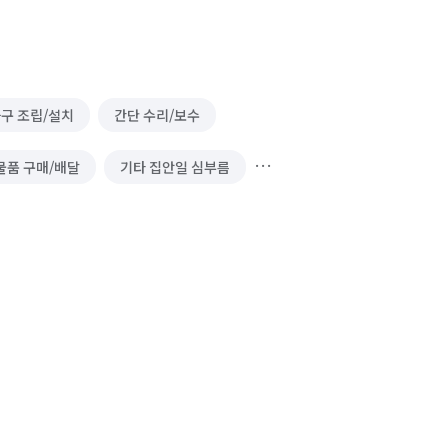
구 조립/설치
간단 수리/보수
물품 구매/배달
기타 집안일 심부름
방·멀티방·만화카페 알바
문 설치/교체