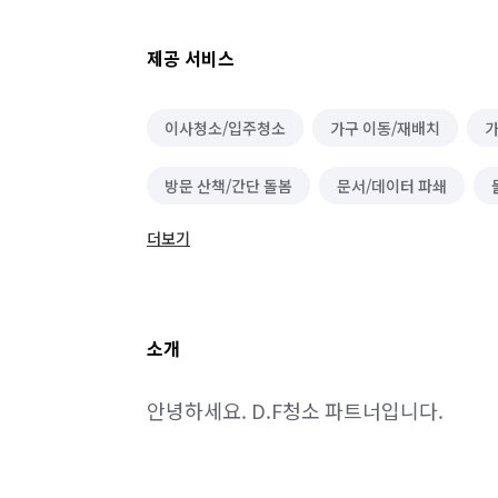
제공 서비스
이사청소/입주청소
가구 이동/재배치
가
방문 산책/간단 돌봄
문서/데이터 파쇄
더보기
하객 대행
문서작성 및 인터넷업무
노래
소개
안녕하세요. D.F청소 파트너입니다.