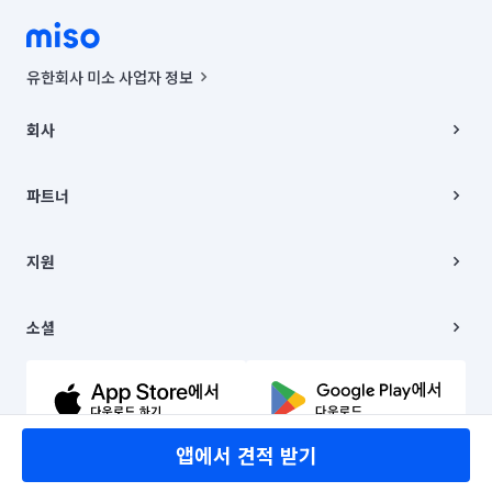
유한회사 미소 사업자 정보
사업자등록번호 : 291-87-00271 | 인허가번호 : 2016-3220163-14-5-
00019 |
회사
통신판매신고번호 : 2024-서울종로-1400(공정거래위원회 정보) |
대표이사 : CHING VICTOR COLUMBIA RHEE
회사소개
주소 | 본사: 서울특별시 종로구 율곡로 6(중학동, 트윈트리빌딩) B동 5층
채용
파트너
컨택센터 : 서울특별시 종로구 수송동 율곡로 24, 7층, 8층 미소
블로그
유한회사 미소는 통신판매중개자이며, 통신판매의 당사자가 아닙니다.
파트너 지원
상품, 상품정보, 거래에 관한 의무와 책임은 거래당사자에게 있습니다.
이사
지원
언론 보도 관련 문의:
contact@getmiso.com
이사 청소/입주 청소
대표번호: 1577-8808
고객센터
© 유한회사 미소. Miso, Inc. All Rights Reserved.
이용약관
소셜
개인정보처리방침
파트너 위치정보 이용약관
링크드인
문의하기
유튜브
앱에서 견적 받기