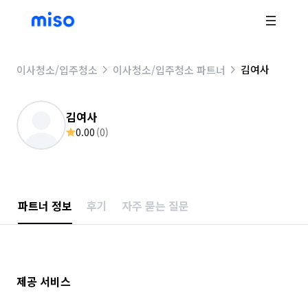
김여사
이사청소/입주청소
이사청소/입주청소 파트너
김여사
0.00
(
0
)
파트너 정보
후기
자주 묻는 질문
제공 서비스