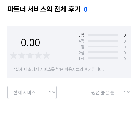
파트너 서비스의 전체 후기
0
5
점
0
0.00
4
점
0
3
점
0
2
점
0
1
점
0
*실제 미소에서 서비스를 받은 이용자들의 후기입니다.