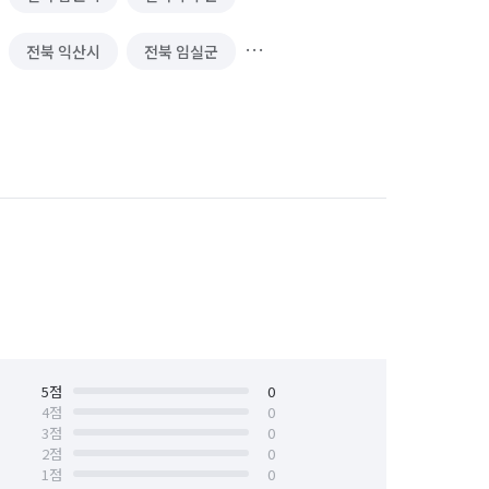
전북 익산시
전북 임실군
전주시 완산구
전북 정읍시
5
점
0
4
점
0
3
점
0
2
점
0
1
점
0