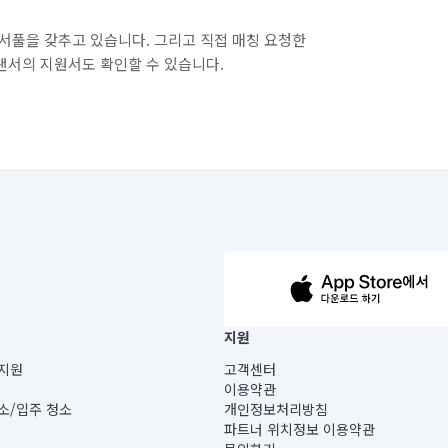
서풀을 갖추고 있습니다. 그리고 직접 매칭 요청한
랜서의 지원서도 확인할 수 있습니다.
63-14-5-00019 |
지원
보) |
지원
고객센터
빌딩) B동 5층
이용약관
 미소
소/입주 청소
개인정보처리방침
 아닙니다.
파트너 위치정보 이용약관
게 있습니다.