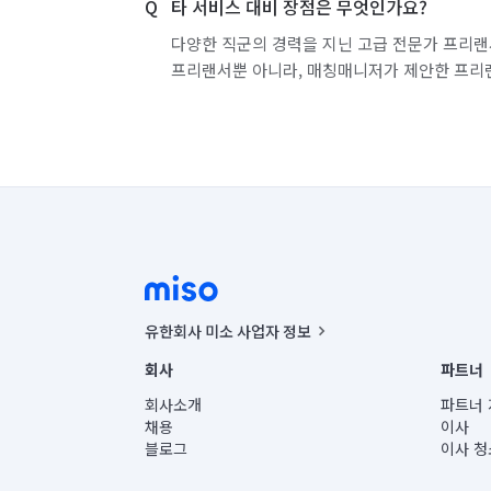
타 서비스 대비 장점은 무엇인가요?
다양한 직군의 경력을 지닌 고급 전문가 프리랜
프리랜서뿐 아니라, 매칭매니저가 제안한 프리
유한회사 미소 사업자 정보
사업자등록번호 : 291-87-00271 | 인허가번호 : 2016-32201
회사
파트너
통신판매신고번호 : 2024-서울종로-1400(공정거래위원회 정
대표이사 : CHING VICTOR COLUMBIA RHEE
회사소개
파트너 
주소 | 본사: 서울특별시 종로구 율곡로 6(중학동, 트윈트리
채용
이사
컨택센터 : 서울특별시 종로구 수송동 율곡로 24, 7층, 8층
블로그
이사 청
유한회사 미소는 통신판매중개자이며, 통신판매의 당사자가
상품, 상품정보, 거래에 관한 의무와 책임은 거래당사자에