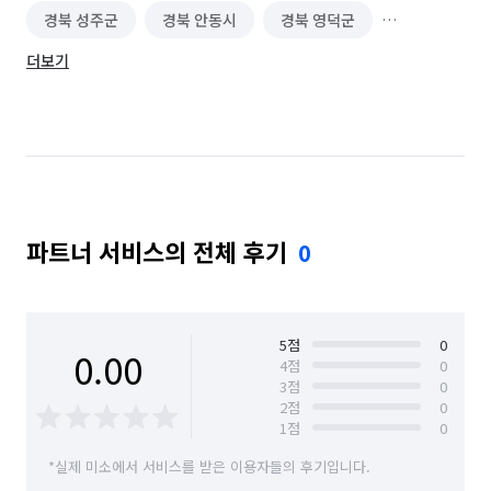
경북 성주군
경북 안동시
경북 영덕군
더보기
경북 영양군
경북 영주시
경북 영천시
경북 예천군
경북 의성군
경북 청송군
경북 칠곡군
파트너 서비스의 전체 후기
0
5
점
0
0.00
4
점
0
3
점
0
2
점
0
1
점
0
*실제 미소에서 서비스를 받은 이용자들의 후기입니다.