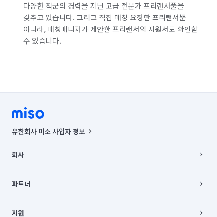
다양한 직군의 경력을 지닌 고급 전문가 프리랜서풀을
갖추고 있습니다. 그리고 직접 매칭 요청한 프리랜서뿐
아니라, 매칭매니저가 제안한 프리랜서의 지원서도 확인할
수 있습니다.
유한회사 미소 사업자 정보
사업자등록번호 : 291-87-00271 | 인허가번호 : 2016-3220163-14-5-
00019 |
회사
통신판매신고번호 : 2024-서울종로-1400(공정거래위원회 정보) |
대표이사 : CHING VICTOR COLUMBIA RHEE
회사소개
주소 | 본사: 서울특별시 종로구 율곡로 6(중학동, 트윈트리빌딩) B동 5층
채용
파트너
컨택센터 : 서울특별시 종로구 수송동 율곡로 24, 7층, 8층 미소
블로그
유한회사 미소는 통신판매중개자이며, 통신판매의 당사자가 아닙니다.
파트너 지원
상품, 상품정보, 거래에 관한 의무와 책임은 거래당사자에게 있습니다.
이사
지원