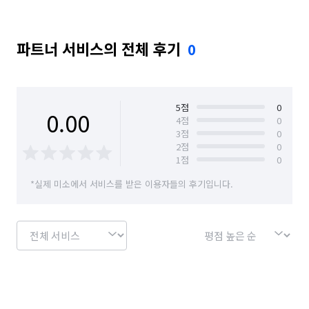
파트너 서비스의 전체 후기
0
5
점
0
0.00
4
점
0
3
점
0
2
점
0
1
점
0
*실제 미소에서 서비스를 받은 이용자들의 후기입니다.