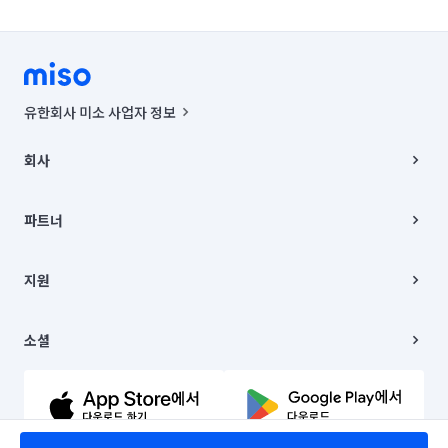
유한회사 미소 사업자 정보
사업자등록번호 : 291-87-00271 | 인허가번호 : 2016-3220163-14-5-
00019 |
회사
통신판매신고번호 : 2024-서울종로-1400(공정거래위원회 정보) |
대표이사 : CHING VICTOR COLUMBIA RHEE
회사소개
주소 | 본사: 서울특별시 종로구 율곡로 6(중학동, 트윈트리빌딩) B동 5층
채용
파트너
컨택센터 : 서울특별시 종로구 수송동 율곡로 24, 7층, 8층 미소
블로그
유한회사 미소는 통신판매중개자이며, 통신판매의 당사자가 아닙니다.
파트너 지원
상품, 상품정보, 거래에 관한 의무와 책임은 거래당사자에게 있습니다.
이사
지원
언론 보도 관련 문의:
contact@getmiso.com
이사 청소/입주 청소
대표번호: 1577-8808
고객센터
© 유한회사 미소. Miso, Inc. All Rights Reserved.
이용약관
소셜
개인정보처리방침
파트너 위치정보 이용약관
링크드인
문의하기
유튜브