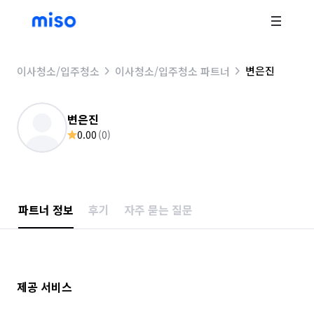
변은진
이사청소/입주청소
이사청소/입주청소 파트너
변은진
0.00
(
0
)
파트너 정보
후기
자주 묻는 질문
제공 서비스