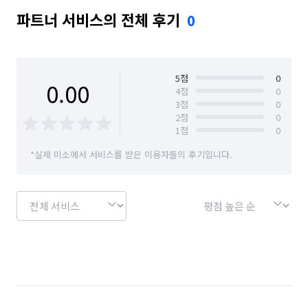
파트너 서비스의 전체 후기
0
5
점
0
0.00
4
점
0
3
점
0
2
점
0
1
점
0
*실제 미소에서 서비스를 받은 이용자들의 후기입니다.