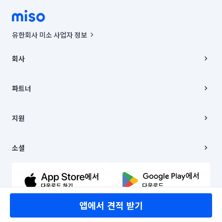
유한회사 미소 사업자 정보
사업자등록번호 : 291-87-00271 | 인허가번호 : 2016-3220163-14-5-
00019 |
회사
통신판매신고번호 : 2024-서울종로-1400(공정거래위원회 정보) |
대표이사 : CHING VICTOR COLUMBIA RHEE
회사소개
주소 | 본사: 서울특별시 종로구 율곡로 6(중학동, 트윈트리빌딩) B동 5층
채용
파트너
컨택센터 : 서울특별시 종로구 수송동 율곡로 24, 7층, 8층 미소
블로그
유한회사 미소는 통신판매중개자이며, 통신판매의 당사자가 아닙니다.
파트너 지원
상품, 상품정보, 거래에 관한 의무와 책임은 거래당사자에게 있습니다.
이사
지원
언론 보도 관련 문의:
contact@getmiso.com
이사 청소/입주 청소
대표번호: 1577-8808
고객센터
© 유한회사 미소. Miso, Inc. All Rights Reserved.
이용약관
소셜
개인정보처리방침
파트너 위치정보 이용약관
링크드인
문의하기
유튜브
앱에서 견적 받기