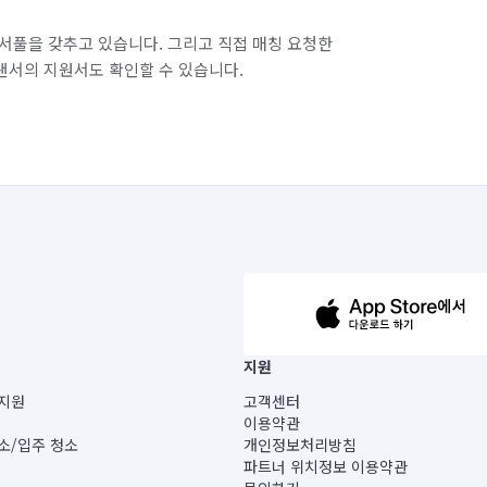
서풀을 갖추고 있습니다. 그리고 직접 매칭 요청한
랜서의 지원서도 확인할 수 있습니다.
63-14-5-00019 |
지원
보) |
지원
고객센터
빌딩) B동 5층
이용약관
 미소
소/입주 청소
개인정보처리방침
 아닙니다.
파트너 위치정보 이용약관
게 있습니다.