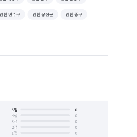
인천 연수구
인천 옹진군
인천 중구
5
점
0
4
점
0
3
점
0
2
점
0
1
점
0