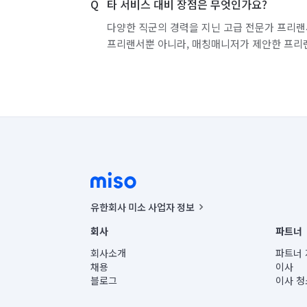
타 서비스 대비 장점은 무엇인가요?
다양한 직군의 경력을 지닌 고급 전문가 프리랜
프리랜서뿐 아니라, 매칭매니저가 제안한 프리
유한회사 미소 사업자 정보
사업자등록번호 : 291-87-00271 | 인허가번호 : 2016-32201
회사
파트너
통신판매신고번호 : 2024-서울종로-1400(공정거래위원회 정
대표이사 : CHING VICTOR COLUMBIA RHEE
회사소개
파트너 
주소 | 본사: 서울특별시 종로구 율곡로 6(중학동, 트윈트리
채용
이사
컨택센터 : 서울특별시 종로구 수송동 율곡로 24, 7층, 8층
블로그
이사 청
유한회사 미소는 통신판매중개자이며, 통신판매의 당사자가
상품, 상품정보, 거래에 관한 의무와 책임은 거래당사자에