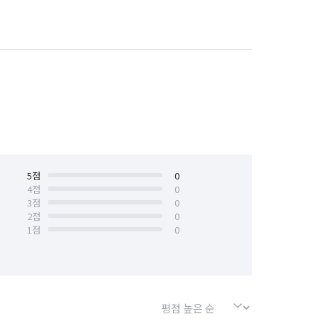
서울 은평구
경기 부천시 소사구
5
점
0
4
점
0
3
점
0
2
점
0
1
점
0