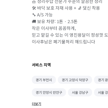
🧺 정리수납 전문가 수준의 깔끔한 정리

🛠️ 바닥 보호 자재 사용 + 🧦 덧신 착용

🔧 A/S 가능

🚚 보유 차량: 1톤 · 2.5톤

작은 이사부터 꼼꼼하게,

믿고 맡길 수 있는 이 영진용달이 정성껏 도
이사후남은 폐기물처리 해드립니다 
서비스 지역
경기 부천시
경기 고양시 덕양구
경기 
경기 안양시 만안구
서울 강남구
서울 
더보기
서울 금천구
서울 동작구
서울 마포구