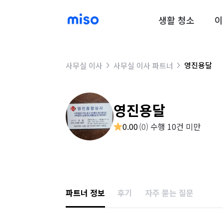
생활 청소
이
영진용달
사무실 이사
사무실 이사 파트너
영진용달
0.00
(
0
)
수행 10건 미만
파트너 정보
후기
자주 묻는 질문