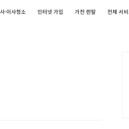
사·이사청소
인터넷 가입
가전 렌탈
전체 서비