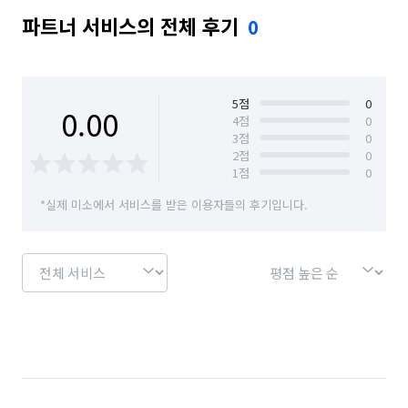
파트너 서비스의 전체 후기
0
5
점
0
0.00
4
점
0
3
점
0
2
점
0
1
점
0
*실제 미소에서 서비스를 받은 이용자들의 후기입니다.