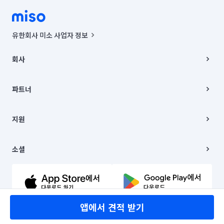
유한회사 미소 사업자 정보
사업자등록번호 : 291-87-00271 | 인허가번호 : 2016-3220163-14-5-
00019 |
회사
통신판매신고번호 : 2024-서울종로-1400(공정거래위원회 정보) |
대표이사 : CHING VICTOR COLUMBIA RHEE
회사소개
주소 | 본사: 서울특별시 종로구 율곡로 6(중학동, 트윈트리빌딩) B동 5층
채용
파트너
컨택센터 : 서울특별시 종로구 수송동 율곡로 24, 7층, 8층 미소
블로그
유한회사 미소는 통신판매중개자이며, 통신판매의 당사자가 아닙니다.
파트너 지원
상품, 상품정보, 거래에 관한 의무와 책임은 거래당사자에게 있습니다.
이사
지원
언론 보도 관련 문의:
contact@getmiso.com
이사 청소/입주 청소
대표번호: 1577-8808
고객센터
© 유한회사 미소. Miso, Inc. All Rights Reserved.
이용약관
소셜
개인정보처리방침
파트너 위치정보 이용약관
링크드인
문의하기
유튜브
앱에서 견적 받기