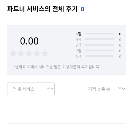
파트너 서비스의 전체 후기
0
5
점
0
0.00
4
점
0
3
점
0
2
점
0
1
점
0
*실제 미소에서 서비스를 받은 이용자들의 후기입니다.