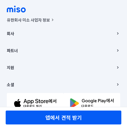
유한회사 미소 사업자 정보
사업자등록번호 : 291-87-00271 | 인허가번호 : 2016-3220163-14-5-
00019 |
회사
통신판매신고번호 : 2024-서울종로-1400(공정거래위원회 정보) |
대표이사 : CHING VICTOR COLUMBIA RHEE
회사소개
주소 | 본사: 서울특별시 종로구 율곡로 6(중학동, 트윈트리빌딩) B동 5층
채용
파트너
컨택센터 : 서울특별시 종로구 수송동 율곡로 24, 7층, 8층 미소
블로그
유한회사 미소는 통신판매중개자이며, 통신판매의 당사자가 아닙니다.
파트너 지원
상품, 상품정보, 거래에 관한 의무와 책임은 거래당사자에게 있습니다.
이사
지원
언론 보도 관련 문의:
contact@getmiso.com
이사 청소/입주 청소
대표번호: 1577-8808
고객센터
© 유한회사 미소. Miso, Inc. All Rights Reserved.
이용약관
소셜
개인정보처리방침
파트너 위치정보 이용약관
링크드인
문의하기
유튜브
앱에서 견적 받기