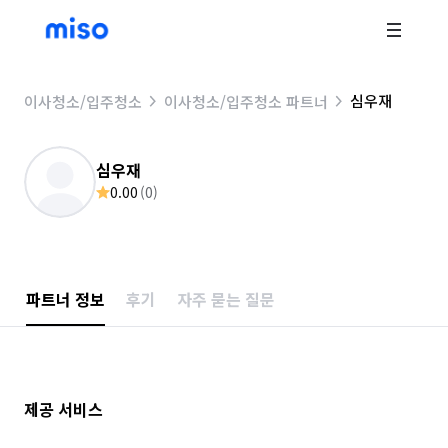
심우재
이사청소/입주청소
이사청소/입주청소 파트너
심우재
0.00
(
0
)
파트너 정보
후기
자주 묻는 질문
제공 서비스