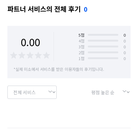
파트너 서비스의 전체 후기
0
5
점
0
0.00
4
점
0
3
점
0
2
점
0
1
점
0
*실제 미소에서 서비스를 받은 이용자들의 후기입니다.