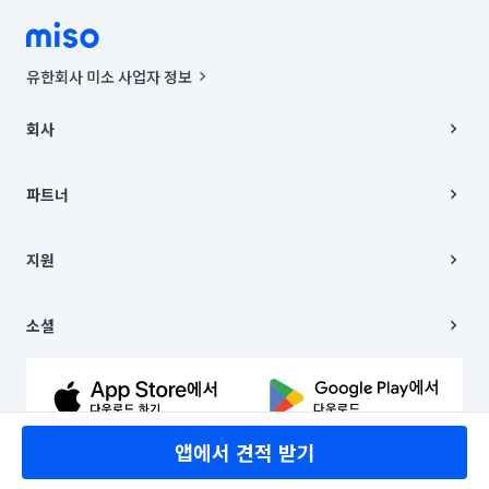
유한회사 미소 사업자 정보
사업자등록번호 : 291-87-00271 | 인허가번호 : 2016-3220163-14-5-
00019 |
회사
통신판매신고번호 : 2024-서울종로-1400(공정거래위원회 정보) |
대표이사 : CHING VICTOR COLUMBIA RHEE
회사소개
주소 | 본사: 서울특별시 종로구 율곡로 6(중학동, 트윈트리빌딩) B동 5층
채용
파트너
컨택센터 : 서울특별시 종로구 수송동 율곡로 24, 7층, 8층 미소
블로그
유한회사 미소는 통신판매중개자이며, 통신판매의 당사자가 아닙니다.
파트너 지원
상품, 상품정보, 거래에 관한 의무와 책임은 거래당사자에게 있습니다.
이사
지원
언론 보도 관련 문의:
contact@getmiso.com
이사 청소/입주 청소
대표번호: 1577-8808
고객센터
© 유한회사 미소. Miso, Inc. All Rights Reserved.
이용약관
소셜
개인정보처리방침
파트너 위치정보 이용약관
링크드인
문의하기
유튜브
앱에서 견적 받기