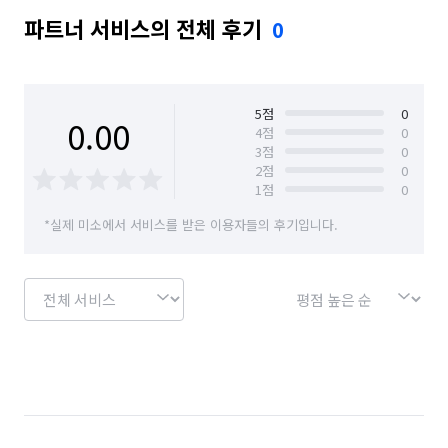
파트너 서비스의 전체 후기
0
5
점
0
0.00
4
점
0
3
점
0
2
점
0
1
점
0
*실제 미소에서 서비스를 받은 이용자들의 후기입니다.