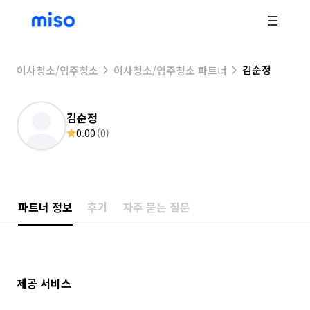
김순정
이사청소/입주청소
이사청소/입주청소 파트너
김순정
0.00
(
0
)
파트너 정보
후기
자주 묻는 질문
제공 서비스