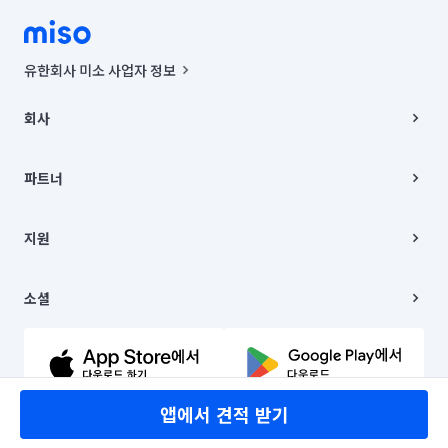
유한회사 미소 사업자 정보
사업자등록번호 : 291-87-00271 | 인허가번호 : 2016-3220163-14-5-
00019 |
회사
통신판매신고번호 : 2024-서울종로-1400(공정거래위원회 정보) |
대표이사 : CHING VICTOR COLUMBIA RHEE
회사소개
주소 | 본사: 서울특별시 종로구 율곡로 6(중학동, 트윈트리빌딩) B동 5층
채용
파트너
컨택센터 : 서울특별시 종로구 수송동 율곡로 24, 7층, 8층 미소
블로그
유한회사 미소는 통신판매중개자이며, 통신판매의 당사자가 아닙니다.
파트너 지원
상품, 상품정보, 거래에 관한 의무와 책임은 거래당사자에게 있습니다.
이사
지원
언론 보도 관련 문의:
contact@getmiso.com
이사 청소/입주 청소
대표번호: 1577-8808
고객센터
© 유한회사 미소. Miso, Inc. All Rights Reserved.
이용약관
소셜
개인정보처리방침
파트너 위치정보 이용약관
링크드인
문의하기
유튜브
앱에서 견적 받기