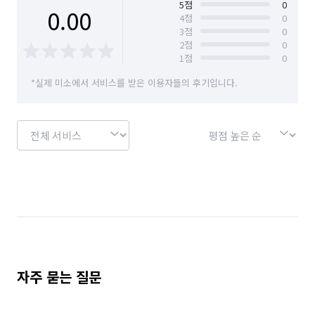
경기 안산시 단원구
경기 안산시 상록구
5
점
0
0.00
4
점
0
3
점
0
경기 안성시
경기 안양시 동안구
2
점
0
1
점
0
경기 안양시 만안구
경기 양주시
경기 양평군
*실제 미소에서 서비스를 받은 이용자들의 후기입니다.
경기 여주시
경기 연천군
경기 오산시
경기 용인시 기흥구
경기 용인시 수지구
경기 용인시 처인구
경기 의왕시
경기 의정부시
경기 이천시
경기 파주시
경기 평택시
경기 포천시
경기 하남시
경기 화성시
서울 강서구
서울 구로구
인천 강화군
인천 계양구
인천 남구
인천 남동구
자주 묻는 질문
인천 동구
인천 부평구
인천 서구