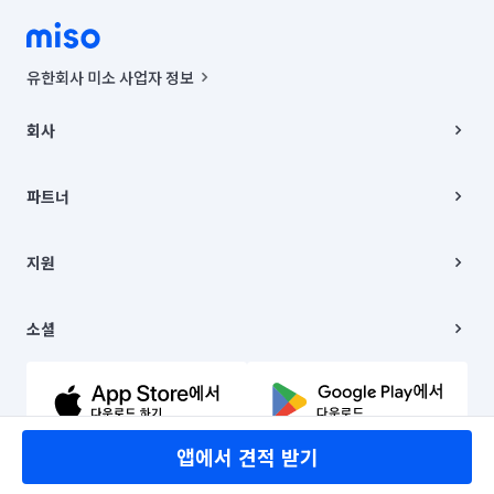
유한회사 미소 사업자 정보
사업자등록번호 : 291-87-00271 | 인허가번호 : 2016-3220163-14-5-
00019 |
회사
통신판매신고번호 : 2024-서울종로-1400(공정거래위원회 정보) |
대표이사 : CHING VICTOR COLUMBIA RHEE
회사소개
주소 | 본사: 서울특별시 종로구 율곡로 6(중학동, 트윈트리빌딩) B동 5층
채용
파트너
컨택센터 : 서울특별시 종로구 수송동 율곡로 24, 7층, 8층 미소
블로그
유한회사 미소는 통신판매중개자이며, 통신판매의 당사자가 아닙니다.
파트너 지원
상품, 상품정보, 거래에 관한 의무와 책임은 거래당사자에게 있습니다.
이사
지원
언론 보도 관련 문의:
contact@getmiso.com
이사 청소/입주 청소
대표번호: 1577-8808
고객센터
© 유한회사 미소. Miso, Inc. All Rights Reserved.
이용약관
소셜
개인정보처리방침
파트너 위치정보 이용약관
링크드인
문의하기
유튜브
앱에서 견적 받기