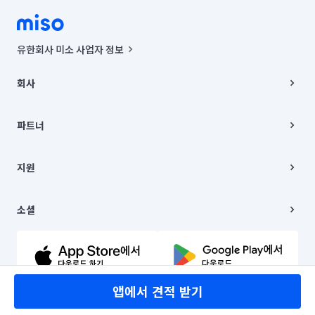
유한회사 미소 사업자 정보
사업자등록번호 : 291-87-00271 | 인허가번호 : 2016-3220163-14-5-
00019 |
회사
통신판매신고번호 : 2024-서울종로-1400(공정거래위원회 정보) |
대표이사 : CHING VICTOR COLUMBIA RHEE
회사소개
주소 | 본사: 서울특별시 종로구 율곡로 6(중학동, 트윈트리빌딩) B동 5층
채용
파트너
컨택센터 : 서울특별시 종로구 수송동 율곡로 24, 7층, 8층 미소
블로그
유한회사 미소는 통신판매중개자이며, 통신판매의 당사자가 아닙니다.
파트너 지원
상품, 상품정보, 거래에 관한 의무와 책임은 거래당사자에게 있습니다.
이사
지원
언론 보도 관련 문의:
contact@getmiso.com
이사 청소/입주 청소
대표번호: 1577-8808
고객센터
© 유한회사 미소. Miso, Inc. All Rights Reserved.
이용약관
소셜
개인정보처리방침
파트너 위치정보 이용약관
링크드인
문의하기
유튜브
앱에서 견적 받기