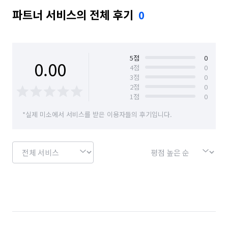
파트너 서비스의 전체 후기
0
5
점
0
0.00
4
점
0
3
점
0
2
점
0
1
점
0
*실제 미소에서 서비스를 받은 이용자들의 후기입니다.