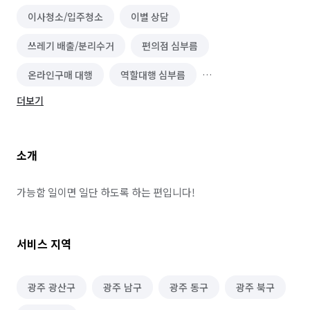
이사청소/입주청소
이별 상담
쓰레기 배출/분리수거
편의점 심부름
온라인구매 대행
역할대행 심부름
더보기
마트장보기 심부름
기타 집안일 심부름
동행 심부름
결혼·연회·장례도우미 알바
소개
하객 대행
보조출연·방청 알바
이색테마·키즈카페 알바
영화·공연·전시장 알바
가능함 일이면 일단 하도록 하는 편입니다!
편의점 알바
단기 매장관리·판매 알바
서비스 지역
단기 문화·여가·생활 알바
단기 서빙·주방 알바
노래방·멀티방·만화카페 알바
광주 광산구
광주 남구
광주 동구
광주 북구
PC방·오락실·게임장 알바
서점·문구·팬시점 알바