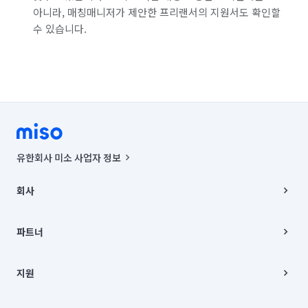
아니라, 매칭매니저가 제안한 프리랜서의 지원서도 확인할
수 있습니다.
유한회사 미소 사업자 정보
사업자등록번호 : 291-87-00271 | 인허가번호 : 2016-3220163-14-5-
00019 |
회사
통신판매신고번호 : 2024-서울종로-1400(공정거래위원회 정보) |
대표이사 : CHING VICTOR COLUMBIA RHEE
회사소개
주소 | 본사: 서울특별시 종로구 율곡로 6(중학동, 트윈트리빌딩) B동 5층
채용
파트너
컨택센터 : 서울특별시 종로구 수송동 율곡로 24, 7층, 8층 미소
블로그
유한회사 미소는 통신판매중개자이며, 통신판매의 당사자가 아닙니다.
파트너 지원
상품, 상품정보, 거래에 관한 의무와 책임은 거래당사자에게 있습니다.
이사
지원
언론 보도 관련 문의:
contact@getmiso.com
이사 청소/입주 청소
대표번호: 1577-8808
고객센터
© 유한회사 미소. Miso, Inc. All Rights Reserved.