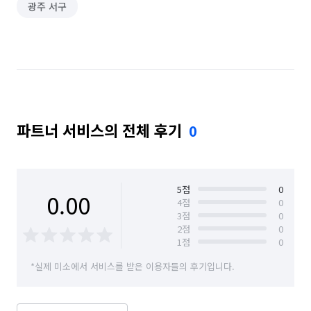
광주 서구
스터디룸·독서실·고시원 알바
화훼·꽃집 알바
파트너 서비스의 전체 후기
0
5
점
0
0.00
4
점
0
3
점
0
2
점
0
1
점
0
*실제 미소에서 서비스를 받은 이용자들의 후기입니다.