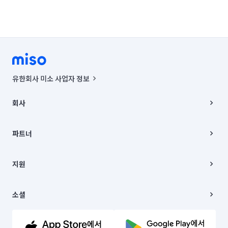
유한회사 미소 사업자 정보
사업자등록번호 : 291-87-00271 | 인허가번호 : 2016-3220163-14-5-
00019 |
회사
통신판매신고번호 : 2024-서울종로-1400(공정거래위원회 정보) |
대표이사 : CHING VICTOR COLUMBIA RHEE
회사소개
주소 | 본사: 서울특별시 종로구 율곡로 6(중학동, 트윈트리빌딩) B동 5층
채용
파트너
컨택센터 : 서울특별시 종로구 수송동 율곡로 24, 7층, 8층 미소
블로그
유한회사 미소는 통신판매중개자이며, 통신판매의 당사자가 아닙니다.
파트너 지원
상품, 상품정보, 거래에 관한 의무와 책임은 거래당사자에게 있습니다.
이사
지원
언론 보도 관련 문의:
contact@getmiso.com
이사 청소/입주 청소
대표번호: 1577-8808
고객센터
© 유한회사 미소. Miso, Inc. All Rights Reserved.
이용약관
소셜
개인정보처리방침
파트너 위치정보 이용약관
링크드인
문의하기
유튜브