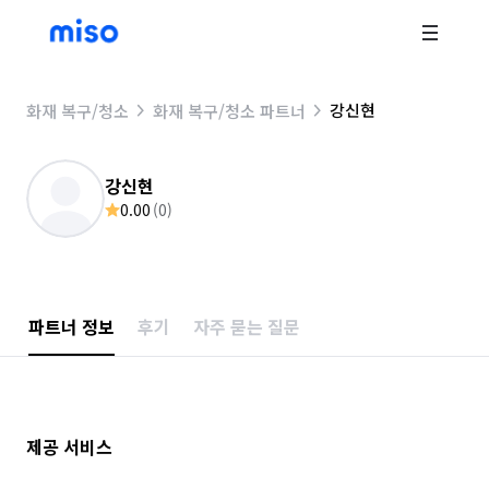
강신현
화재 복구/청소
화재 복구/청소 파트너
강신현
0.00
(
0
)
파트너 정보
후기
자주 묻는 질문
제공 서비스