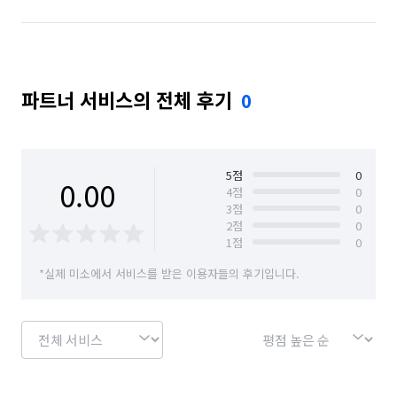
파트너 서비스의 전체 후기
0
5
점
0
0.00
4
점
0
3
점
0
2
점
0
1
점
0
*실제 미소에서 서비스를 받은 이용자들의 후기입니다.