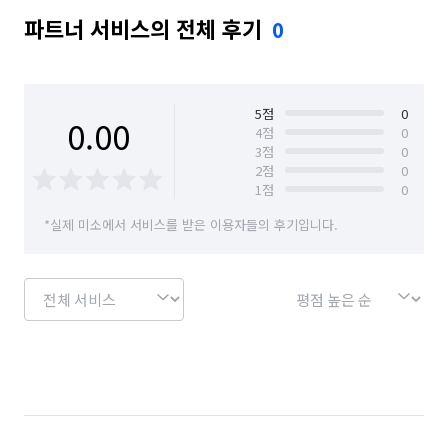
파트너 서비스의 전체 후기
0
5
점
0
0.00
4
점
0
3
점
0
2
점
0
1
점
0
*실제 미소에서 서비스를 받은 이용자들의 후기입니다.