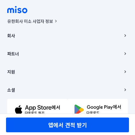
유한회사 미소 사업자 정보
사업자등록번호 : 291-87-00271 | 인허가번호 : 2016-3220163-14-5-
00019 |
회사
통신판매신고번호 : 2024-서울종로-1400(공정거래위원회 정보) |
대표이사 : CHING VICTOR COLUMBIA RHEE
회사소개
주소 | 본사: 서울특별시 종로구 율곡로 6(중학동, 트윈트리빌딩) B동 5층
채용
파트너
컨택센터 : 서울특별시 종로구 수송동 율곡로 24, 7층, 8층 미소
블로그
유한회사 미소는 통신판매중개자이며, 통신판매의 당사자가 아닙니다.
파트너 지원
상품, 상품정보, 거래에 관한 의무와 책임은 거래당사자에게 있습니다.
이사
지원
언론 보도 관련 문의:
contact@getmiso.com
이사 청소/입주 청소
대표번호: 1577-8808
고객센터
© 유한회사 미소. Miso, Inc. All Rights Reserved.
이용약관
소셜
개인정보처리방침
파트너 위치정보 이용약관
링크드인
문의하기
유튜브
앱에서 견적 받기