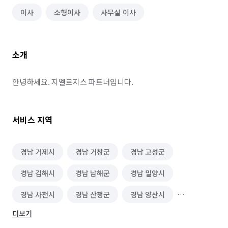
이사
소형이사
사무실 이사
소개
안녕하세요. 지엘로지스 파트너입니다.
서비스 지역
경남 거제시
경남 거창군
경남 고성군
경남 김해시
경남 남해군
경남 밀양시
경남 사천시
경남 산청군
경남 양산시
더보기
경남 의령군
경남 진주시
경남 창녕군