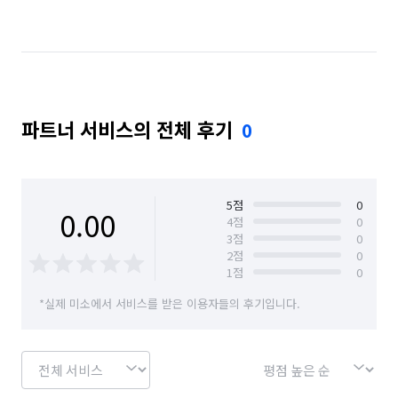
경남 창원시 마산합포구
경남 창원시 마산회원구
경남 창원시 성산구
경남 창원시 의창구
경남 창원시 진해구
경남 통영시
경남 하동군
파트너 서비스의 전체 후기
0
경남 함안군
경남 함양군
경남 합천군
경북 경산시
경북 경주시
경북 고령군
경북 구미시
경북 군위군
경북 김천시
5
점
0
0.00
4
점
0
3
점
0
경북 문경시
경북 봉화군
경북 상주시
2
점
0
1
점
0
경북 성주군
경북 안동시
경북 영덕군
*실제 미소에서 서비스를 받은 이용자들의 후기입니다.
경북 영양군
경북 영주시
경북 영천시
경북 예천군
경북 울릉군
경북 울진군
경북 의성군
경북 청도군
경북 청송군