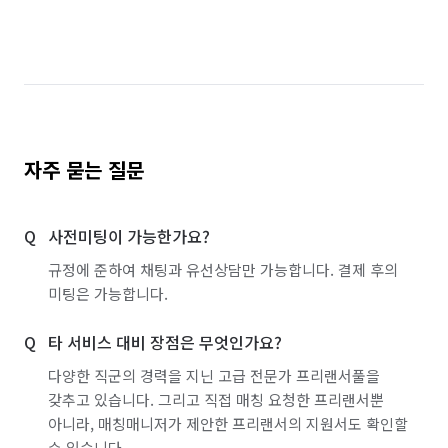
경북 칠곡군
경북 포항시 남구
경북 포항시 북구
대구 남구
대구 달서구
대구 달성군
대구 동구
대구 북구
대구 서구
대구 수성구
대구 중구
부산 강서구
부산 금정구
자주 묻는 질문
부산 기장군
부산 남구
부산 동구
사전미팅이 가능한가요?
부산 동래구
부산 부산진구
부산 북구
규정에 준하여 채팅과 유선상담만 가능합니다. 결제 후의
부산 사상구
부산 사하구
부산 서구
미팅은 가능합니다.
부산 수영구
부산 연제구
부산 영도구
타 서비스 대비 장점은 무엇인가요?
부산 중구
부산 해운대구
울산 남구
다양한 직군의 경력을 지닌 고급 전문가 프리랜서풀을
갖추고 있습니다. 그리고 직접 매칭 요청한 프리랜서뿐
울산 동구
울산 북구
울산 울주군
울산 중구
아니라, 매칭매니저가 제안한 프리랜서의 지원서도 확인할
수 있습니다.