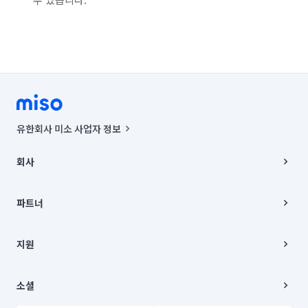
대구 군위군
유한회사 미소 사업자 정보
사업자등록번호 : 291-87-00271 | 인허가번호 : 2016-3220163-14-5-
00019 |
회사
통신판매신고번호 : 2024-서울종로-1400(공정거래위원회 정보) |
대표이사 : CHING VICTOR COLUMBIA RHEE
회사소개
주소 | 본사: 서울특별시 종로구 율곡로 6(중학동, 트윈트리빌딩) B동 5층
채용
파트너
컨택센터 : 서울특별시 종로구 수송동 율곡로 24, 7층, 8층 미소
블로그
유한회사 미소는 통신판매중개자이며, 통신판매의 당사자가 아닙니다.
파트너 지원
상품, 상품정보, 거래에 관한 의무와 책임은 거래당사자에게 있습니다.
이사
지원
언론 보도 관련 문의:
contact@getmiso.com
이사 청소/입주 청소
대표번호: 1577-8808
고객센터
© 유한회사 미소. Miso, Inc. All Rights Reserved.
이용약관
소셜
개인정보처리방침