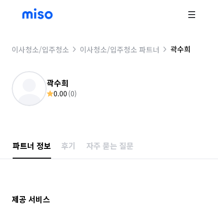
곽수희
이사청소/입주청소
이사청소/입주청소 파트너
곽수희
0.00
(
0
)
파트너 정보
후기
자주 묻는 질문
제공 서비스