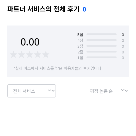
파트너 서비스의 전체 후기
0
5
점
0
0.00
4
점
0
3
점
0
2
점
0
1
점
0
*실제 미소에서 서비스를 받은 이용자들의 후기입니다.