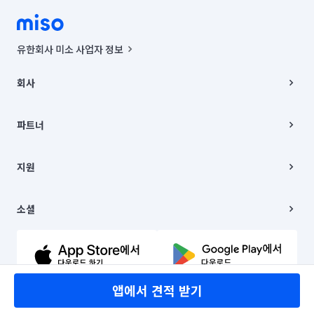
유한회사 미소 사업자 정보
사업자등록번호 : 291-87-00271 | 인허가번호 : 2016-3220163-14-5-
00019 |
회사
통신판매신고번호 : 2024-서울종로-1400(공정거래위원회 정보) |
대표이사 : CHING VICTOR COLUMBIA RHEE
회사소개
주소 | 본사: 서울특별시 종로구 율곡로 6(중학동, 트윈트리빌딩) B동 5층
채용
파트너
컨택센터 : 서울특별시 종로구 수송동 율곡로 24, 7층, 8층 미소
블로그
유한회사 미소는 통신판매중개자이며, 통신판매의 당사자가 아닙니다.
파트너 지원
상품, 상품정보, 거래에 관한 의무와 책임은 거래당사자에게 있습니다.
이사
지원
언론 보도 관련 문의:
contact@getmiso.com
이사 청소/입주 청소
대표번호: 1577-8808
고객센터
© 유한회사 미소. Miso, Inc. All Rights Reserved.
이용약관
소셜
개인정보처리방침
파트너 위치정보 이용약관
링크드인
문의하기
유튜브
앱에서 견적 받기