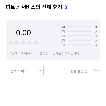
파트너 서비스의 전체 후기
0
5
점
0
0.00
4
점
0
3
점
0
2
점
0
1
점
0
*실제 미소에서 서비스를 받은 이용자들의 후기입니다.