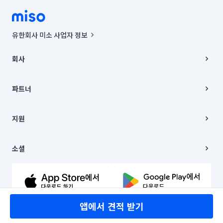
유한회사 미소 사업자 정보
사업자등록번호 : 291-87-00271 | 인허가번호 : 2016-3220163-14-5-
00019 |
회사
통신판매신고번호 : 2024-서울종로-1400(공정거래위원회 정보) |
대표이사 : CHING VICTOR COLUMBIA RHEE
회사소개
주소 | 본사: 서울특별시 종로구 율곡로 6(중학동, 트윈트리빌딩) B동 5층
채용
파트너
컨택센터 : 서울특별시 종로구 수송동 율곡로 24, 7층, 8층 미소
블로그
유한회사 미소는 통신판매중개자이며, 통신판매의 당사자가 아닙니다.
파트너 지원
상품, 상품정보, 거래에 관한 의무와 책임은 거래당사자에게 있습니다.
이사
지원
언론 보도 관련 문의:
contact@getmiso.com
이사 청소/입주 청소
대표번호: 1577-8808
고객센터
© 유한회사 미소. Miso, Inc. All Rights Reserved.
이용약관
소셜
개인정보처리방침
파트너 위치정보 이용약관
링크드인
문의하기
유튜브
앱에서 견적 받기