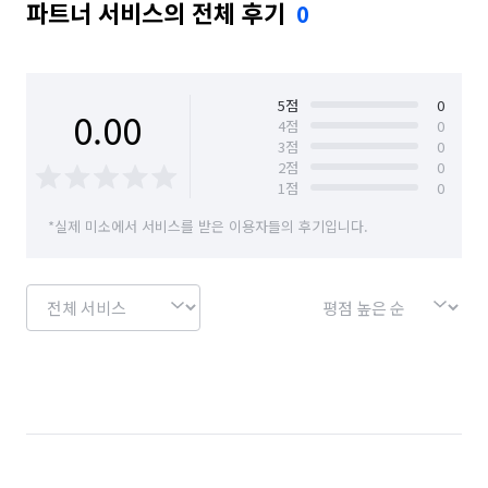
파트너 서비스의 전체 후기
0
5
점
0
0.00
4
점
0
3
점
0
2
점
0
1
점
0
*실제 미소에서 서비스를 받은 이용자들의 후기입니다.