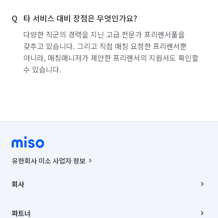
여행·캠프·레포츠 알바
영화·공연·전시장 알바
타 서비스 대비 장점은 무엇인가요?
편의점 알바
의류·잡화매장 알바
다양한 직군의 경력을 지닌 고급 전문가 프리랜서풀을
휴대폰·전자제품매장 알바
단기 매장관리·판매 알바
갖추고 있습니다. 그리고 직접 매칭 요청한 프리랜서뿐
아니라, 매칭매니저가 제안한 프리랜서의 지원서도 확인할
단기 문화·여가·생활 알바
단기 방송·미디어 알바
수 있습니다.
단기 사무직 알바
단기 서빙·주방 알바
부분·피팅모델 알바
커피·디저트전문점 알바
일반음식점 알바
경리·회계·총무 알바
학교·도서관·교육기관 알바
유한회사 미소 사업자 정보
공공기관·공기업·협회 알바
돌봄/간병 도우미
사업자등록번호 : 291-87-00271 | 인허가번호 : 2016-3220163-14-5-
00019 |
회사
등하원 도우미
약국 알바
작명
통신판매신고번호 : 2024-서울종로-1400(공정거래위원회 정보) |
대표이사 : CHING VICTOR COLUMBIA RHEE
회사소개
육아/아이돌보미
노래방·멀티방·만화카페 알바
주소 | 본사: 서울특별시 종로구 율곡로 6(중학동, 트윈트리빌딩) B동 5층
채용
파트너