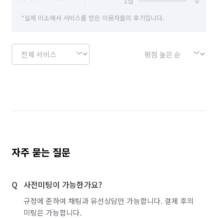
1
점
0
하객 대행
소형물건 배달 심부름
*실제 미소에서 서비스를 받은 이용자들의 후기입니다.
문서작성 및 인터넷업무
원무·코디네이터 알바
입시·보습학원 알바
비서 알바
단기 서비스·행사 알바
자료조사·리서치 알바
사무보조·문서작성 알바
신문·잡지·출판사 알바
방송사·프로덕션 알바
외래보조·병동보조 알바
조명·음향·무대 알바
보조출연·방청 알바
자주 묻는 질문
가구·침구·생활소품점 알바
이색테마·키즈카페 알바
놀이공원·테마파크 알바
찜질방·사우나·스파 알바
사전미팅이 가능한가요?
규정에 준하여 채팅과 유선상담만 가능합니다. 결제 후의
호텔·리조트·숙박시설 알바
방송스텝·촬영보조 알바
미팅은 가능합니다.