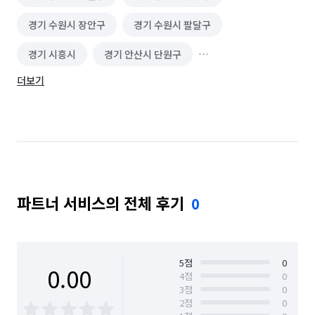
자막 제작
기업교육
인권/성교육
편지 대필
경기 수원시 장안구
경기 수원시 팔달구
음식배달 심부름
쓰레기 배출/분리수거
경기 시흥시
경기 안산시 단원구
편의점 심부름
온라인구매 대행
물품 구매/배달
더보기
경기 안산시 상록구
경기 안양시 동안구
역할대행 심부름
기타 심부름
마트장보기 심부름
경기 안양시 만안구
서울 강남구
서울 강동구
기타 집안일 심부름
동행 심부름
경조사 참석
서울 강북구
서울 강서구
서울 관악구
성인 상담
아동/청소년 상담
미술치료
서울 광진구
서울 구로구
서울 금천구
결혼·연회·장례도우미 알바
레스토랑 알바
파트너 서비스의 전체 후기
0
서울 노원구
서울 도봉구
서울 동작구
베이커리·도넛·떡집 알바
서울 마포구
서울 서초구
서울 성동구
패스트푸드·치킨·피자전문점 알바
심리 상담
서울 성북구
서울 중구
5
점
0
0.00
4
점
0
급식·푸드코트 알바
안내데스크·매표 알바
3
점
0
2
점
0
주차관리·주차도우미 알바
택배 수거/보관