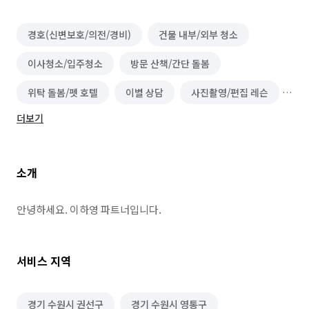
경호(신변보호/의전/경비)
건물 내부/외부 청소
이사청소/입주청소
방문 산책/간단 돌봄
위탁 돌봄/펫 호텔
이별 상담
사진촬영/편집 레슨
더보기
영상 촬영/편집 레슨
콘텐츠/바이럴마케팅 레슨
페이스북/인스타그램 광고 레슨
글쓰기 레슨
소개
삐에로/행사 도우미
개인용 영상촬영
영상 편집
개인용 사진촬영
결혼식 사회자
요리 도우미
안녕하세요. 이하영 파트너입니다.
연애 상담
행사MC
블로그 마케팅
서비스 지역
문서/글 작성
SNS/바이럴 마케팅
인플루언서 마케팅
강연자 섭외
체험단 마케팅
경기 수원시 권선구
경기 수원시 영통구