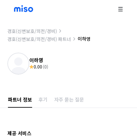
경호(신변보호/의전/경비)
이하영
경호(신변보호/의전/경비) 파트너
이하영
0.00
(
0
)
파트너 정보
후기
자주 묻는 질문
제공 서비스