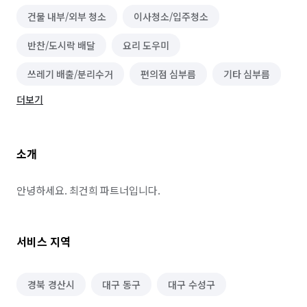
건물 내부/외부 청소
이사청소/입주청소
반찬/도시락 배달
요리 도우미
쓰레기 배출/분리수거
편의점 심부름
기타 심부름
더보기
마트장보기 심부름
기타 집안일 심부름
소형물건 배달 심부름
가구·침구·생활소품점 알바
소개
편의점 알바
의류·잡화매장 알바
휴대폰·전자제품매장 알바
단기 매장관리·판매 알바
안녕하세요. 최건희 파트너입니다.
약국 알바
노래방·멀티방·만화카페 알바
서비스 지역
백화점·면세점·아울렛 알바
마트·유통점 알바
농수산·청과·축산점 알바
PC방·오락실·게임장 알바
경북 경산시
대구 동구
대구 수성구
서점·문구·팬시점 알바
볼링·당구·스크린골프장 알바