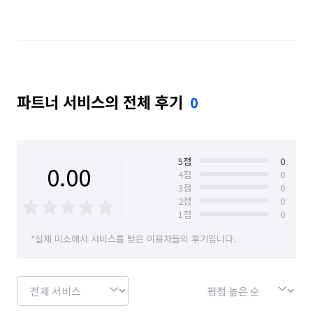
인터넷쇼핑몰·소셜커머스·홈쇼핑 알바
뷰티·헬스스토어 알바
스터디룸·독서실·고시원 알바
화훼·꽃집 알바
정리수납 전문가
폐기물 처리
파트너 서비스의 전체 후기
0
5
점
0
0.00
4
점
0
3
점
0
2
점
0
1
점
0
*실제 미소에서 서비스를 받은 이용자들의 후기입니다.