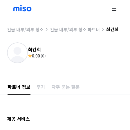
최건희
건물 내부/외부 청소
건물 내부/외부 청소 파트너
최건희
0.00
(
0
)
파트너 정보
후기
자주 묻는 질문
제공 서비스