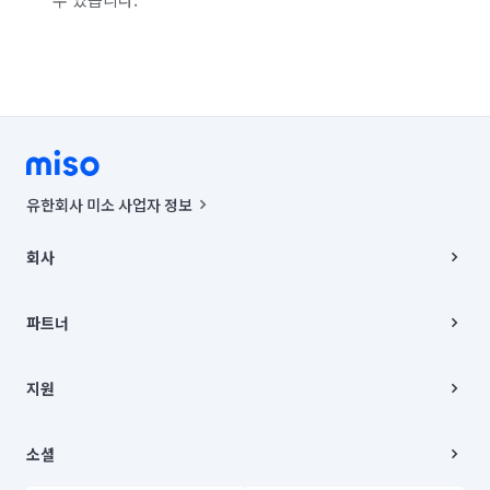
유한회사 미소 사업자 정보
사업자등록번호 : 291-87-00271 | 인허가번호 : 2016-3220163-14-5-
00019 |
회사
통신판매신고번호 : 2024-서울종로-1400(공정거래위원회 정보) |
대표이사 : CHING VICTOR COLUMBIA RHEE
회사소개
주소 | 본사: 서울특별시 종로구 율곡로 6(중학동, 트윈트리빌딩) B동 5층
채용
파트너
컨택센터 : 서울특별시 종로구 수송동 율곡로 24, 7층, 8층 미소
블로그
유한회사 미소는 통신판매중개자이며, 통신판매의 당사자가 아닙니다.
파트너 지원
상품, 상품정보, 거래에 관한 의무와 책임은 거래당사자에게 있습니다.
이사
지원
언론 보도 관련 문의:
contact@getmiso.com
이사 청소/입주 청소
대표번호: 1577-8808
고객센터
© 유한회사 미소. Miso, Inc. All Rights Reserved.
이용약관
소셜
개인정보처리방침